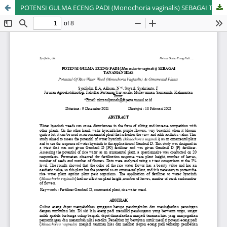
POTENSI GULMA ECENG PADI (Monochoria vaginalis) SEBAGAI TANAMAN HIAS