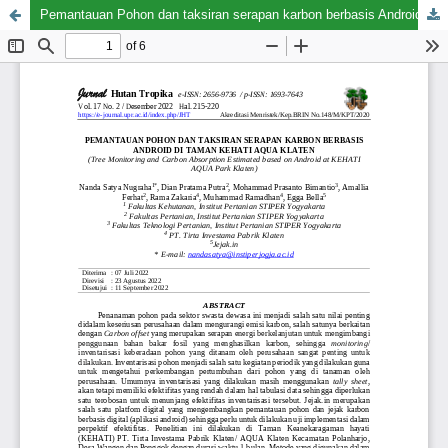
Pemantauan Pohon dan taksiran serapan karbon berbasis Android di Taman KEHATI AQUA Klaten