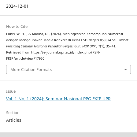
2024-12-01
How to Cite
Lubis, W. H. ., & Audina, D. . (2024). Meningkatkan Kemampuan Numerasi
dengan Menggunakan Media Konkret di Kelas I SD Negeri 058374 Sei Limbat.
Prosiding Seminar Nasional Pendidian Profesi Guru FKIP UPR
,
1
(1), 35–41.
Retrieved from https://e-journal.upr.ac.id/index.php/PSN-
FKIP/article/view/17950
More Citation Formats
Issue
Vol. 1 No. 1 (2024): Seminar Nasional PPG FKIP UPR
Section
Articles