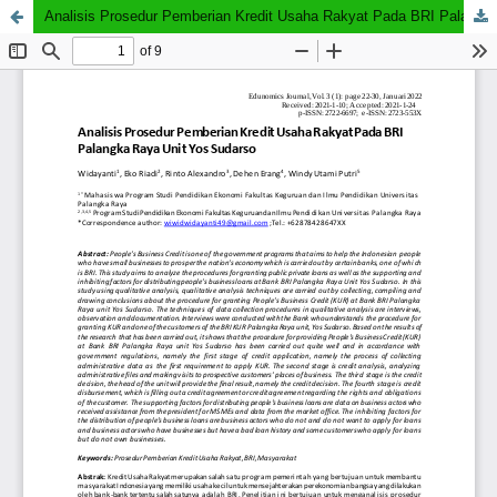
Analisis Prosedur Pemberian Kredit Usaha Rakyat Pada BRI Palangka Raya Unit Yos Sudarso