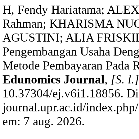
H, Fendy Hariatama; AL
Rahman; KHARISMA NU
AGUSTINI; ALIA FRISKILA.
Pengembangan Usaha Deng
Metode Pembayaran Pada 
Edunomics Journal
,
[S. l.]
10.37304/ej.v6i1.18856. Dis
journal.upr.ac.id/index.php
em: 7 aug. 2026.