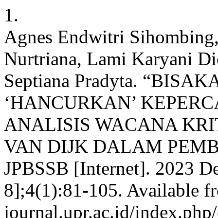
1.
Agnes Endwitri Sihombing,
Nurtriana, Lami Karyani Di
Septiana Pradyta. “BI
‘HANCURKAN’ KEPERCA
ANALISIS WACANA KRI
VAN DIJK DALAM PEMB
JPBSSB [Internet]. 2023 De
8];4(1):81-105. Available fr
journal.upr.ac.id/index.php