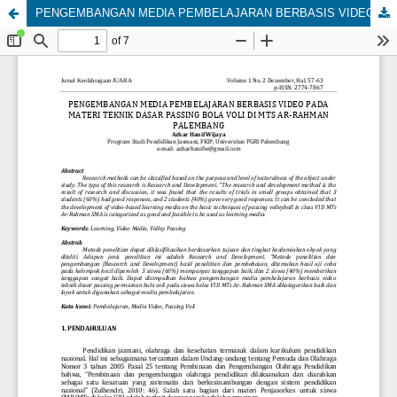
PENGEMBANGAN MEDIA PEMBELAJARAN BERBASIS VIDEO PADA MATERI TEKNIK DASAR PASSING BOLA VOLI DI MTS AR-RAHMAN PALEMBANG