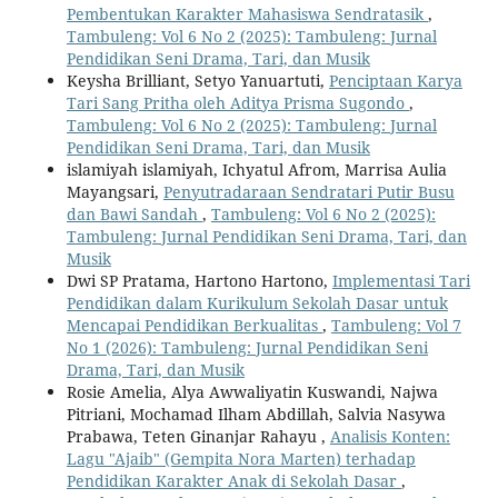
Pembentukan Karakter Mahasiswa Sendratasik
,
Tambuleng: Vol 6 No 2 (2025): Tambuleng: Jurnal
Pendidikan Seni Drama, Tari, dan Musik
Keysha Brilliant, Setyo Yanuartuti,
Penciptaan Karya
Tari Sang Pritha oleh Aditya Prisma Sugondo
,
Tambuleng: Vol 6 No 2 (2025): Tambuleng: Jurnal
Pendidikan Seni Drama, Tari, dan Musik
islamiyah islamiyah, Ichyatul Afrom, Marrisa Aulia
Mayangsari,
Penyutradaraan Sendratari Putir Busu
dan Bawi Sandah
,
Tambuleng: Vol 6 No 2 (2025):
Tambuleng: Jurnal Pendidikan Seni Drama, Tari, dan
Musik
Dwi SP Pratama, Hartono Hartono,
Implementasi Tari
Pendidikan dalam Kurikulum Sekolah Dasar untuk
Mencapai Pendidikan Berkualitas
,
Tambuleng: Vol 7
No 1 (2026): Tambuleng: Jurnal Pendidikan Seni
Drama, Tari, dan Musik
Rosie Amelia, Alya Awwaliyatin Kuswandi, Najwa
Pitriani, Mochamad Ilham Abdillah, Salvia Nasywa
Prabawa, Teten Ginanjar Rahayu ,
Analisis Konten:
Lagu "Ajaib" (Gempita Nora Marten) terhadap
Pendidikan Karakter Anak di Sekolah Dasar
,