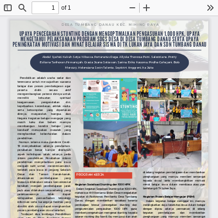
of 1
Toggle
Find
Zoom
Zoom
To
Sidebar
Out
In
DESA TUMBANG DANAU KEC. MIHING RAYA
UPAYA PENCEGAHAN STUNTING DENGAN MENGOPTIMALKAN PENGASUHAN 1.000 HPK, UPAYA
MENGETAHUI PELAKSANAAN PROGRAM SDGS DESA DI DESA TUMBANG DANAU SERTA UPAYA
PENINGKATAN MOTIVASI DAN MINAT BELAJAR SISWA DI TK LUKAN JAYA DAN SDN TUMBANG DANAU
Abdul Syahid, Kukuh Setya Wibawa, Fortunatus Daga, Allyska Theressa Putri, Salestriana, Pretty
Eviliana Tarihoran, Firmansyah, Gracia Juana Setiawan, Sarina, Eriku Kasoma, Pirdha Cahayani, Bob
Mercury, Helensiana Sevin Talenta, Septirini Anggreni, Ita Juita
Pendidikan  adalah  usaha  sadar  dan
terencana untuk mewujudkan suasana
belajar  dan  proses  pembelajaran  agar
peserta    didik    secara    aktif
mengembangkan potensi dirinya untuk
memiliki 
kekuatan 
spiritual
keagamaaan,    pengendalian    diri,
kepribadian,  kecerdasan,  akhlak  mulia,
serta  ketrampilan  yang  diperlukan
dirinya,   masyarakat,   bangsa,   dan
Negara. Kegiatan belajar mengajar yang
masih  kaku  dan  belum  mampu
membangun  kondisi  belajar  yang
kondusif  merupakan  masalah  yang
menghambat   keberhasilan   dalam
pendidikan.
Namun, selama masa pandemi Covid-
19  menyebabkan  adanya  perubahan-
perubahan  besar  hampir  diseluruh
aspek  kehidupan  salah  satunya  pada
sistem  pendidikan.  Perubahan  sistem
pendidikan  menyebabkan  para  siswa
menjadi  sulit  untuk  menerimamateri,
terlebih  para  siswa  di  jenjang  Sekolah
di selang kegiatan pembelajaran dan memberikan
Dasar   dan   Taman   Kanak-kanak,
PROGRAM KERJA
penghargaan  yang  mampu  memberi  semangat
dikarenakan   pembelajaran   yang
kepada  siswa/i  serta  membangkitkan  motivasi
biasanya dilakukan secara konvensional
minat  belajar  siswa  dalam  membaca  atau  pun
Kegiatan Sosialisasi Stunting dan 1000 HPK
berubah  menjadi  pembelajaran  jarak
berhitung di TK Lukan Jaya.
Dalam kegiatan Sosialisasi Stunting dan 1000 HPK,
jauh atau dilakukan secaradaring, yang
mahasiswa KKN bersama Bidan Desa mengadakan
pelaksanaannya 
tidak 
dapat
Kegiatan Proses Belajar Mengajar (PBM)
kegiatan di Puskesmas Pembantu Desa Tumbang
terlepasdari  pemanfaatan  teknologi
Danau,  dengan  memberikan  sosialisasi  beserta
Dalam  kegiatan  belajar  mengajar  ini,  mampu
informasi serta kurangnya fasilitas yang
pembagian  brosur  pencegahan  stunting  dan
meningkatkan daya kreativitas siswa dalam belajar
dimiliki oleh siswa dapat menghambat
pengoptimalan  pengasuhan  1000  HPK  guna
dengan  dipicu  adanya  permainan  di  selang
proses pembelajaran siswa tersebut.
memberi pengetahuan mengenai stunting kepada
kegiatan   pembelajaran   dan   memberikan
Terdapat  dua  lembaga  Pendidikan
sasaran stunting (ibu hamil, ibu menyusui, dan anak
penghargaan  yang  mampu  memberi  semangat
yang  ada  di  Desa  Tumbang  Danau