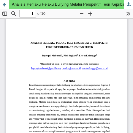
Analisis Perilaku Pelaku Bullying Melalui Perspektif Teori Kepribadian Sigmund Freud