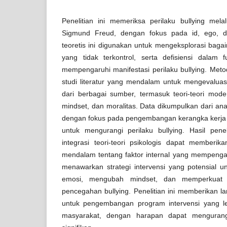
Penelitian ini memeriksa perilaku bullying melal
Sigmund Freud, dengan fokus pada id, ego, d
teoretis ini digunakan untuk mengeksplorasi bagai
yang tidak terkontrol, serta defisiensi dalam
mempengaruhi manifestasi perilaku bullying. Metod
studi literatur yang mendalam untuk mengevaluas
dari berbagai sumber, termasuk teori-teori mode
mindset, dan moralitas. Data dikumpulkan dari analis
dengan fokus pada pengembangan kerangka kerja in
untuk mengurangi perilaku bullying. Hasil pen
integrasi teori-teori psikologis dapat member
mendalam tentang faktor internal yang mempengaru
menawarkan strategi intervensi yang potensial u
emosi, mengubah mindset, dan memperkuat m
pencegahan bullying. Penelitian ini memberikan la
untuk pengembangan program intervensi yang leb
masyarakat, dengan harapan dapat mengurangi