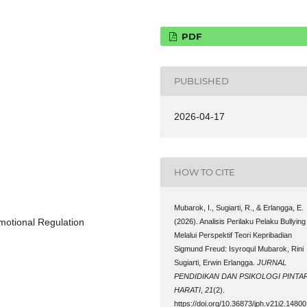
PDF
PUBLISHED
2026-04-17
HOW TO CITE
Mubarok, I., Sugiarti, R., & Erlangga, E.
Emotional Regulation
(2026). Analisis Perilaku Pelaku Bullying
Melalui Perspektif Teori Kepribadian
Sigmund Freud: Isyroqul Mubarok, Rini
Sugiarti, Erwin Erlangga.
JURNAL
PENDIDIKAN DAN PSIKOLOGI PINTA
HARATI
,
21
(2).
https://doi.org/10.36873/jph.v21i2.14800