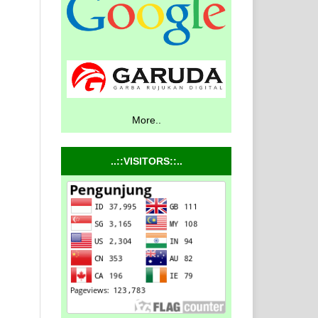
More..
..::VISITORS::..