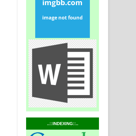
..::INDEXING::..