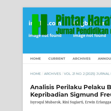
HOME
CURRENT
ARCHIVES
ANNOU
HOME
/
ARCHIVES
/
VOL. 21 NO. 2 (2025): JUR
Analisis Perilaku Pelaku B
Kepribadian Sigmund Fr
Isyroqul Mubarok, Rini Sugiarti, Erwin Erlangg