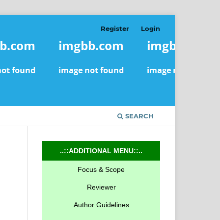
Register
Login
SEARCH
..::ADDITIONAL MENU::..
Focus & Scope
Reviewer
Author Guidelines