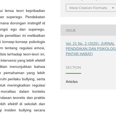
More Citation Formats
ui lensa teori kepribadian
an superego. Pendekatan
mana dorongan instingtif id
 fungsi ego dan superego,
ISSUE
e penelitian ini melibatkan
i konsep-konsep psikologis
Vol. 21 No. 2 (2025): JURNAL
rn tentang regulasi emosi,
PENDIDIKAN DAN PSIKOLOG
PINTAR HARATI
is terhadap teori-teori ini,
tervensi yang lebih efektif
elitian menunjukkan bahwa
SECTION
ikan pemahaman yang lebih
hi perilaku bullying, serta
Articles
ntuk meningkatkan regulasi
oralitas dalam konteks
ndasan teoretis dan praktis
ih efektif di sekolah dan
 insiden bullying secara