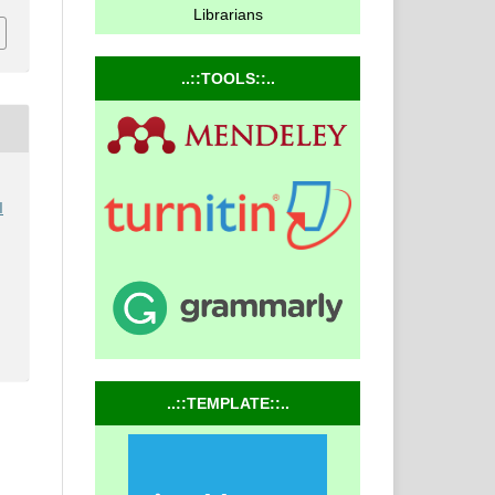
Librarians
..::TOOLS::..
I
..::TEMPLATE::..