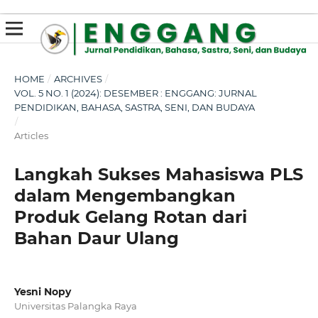
susterslot toto
linl alternatif susterslot
suster slot
Megawin
apk slot
HOME
/
ARCHIVES
/
VOL. 5 NO. 1 (2024): DESEMBER : ENGGANG: JURNAL
PENDIDIKAN, BAHASA, SASTRA, SENI, DAN BUDAYA
/
Articles
Langkah Sukses Mahasiswa PLS
dalam Mengembangkan
Produk Gelang Rotan dari
Bahan Daur Ulang
Yesni Nopy
Universitas Palangka Raya