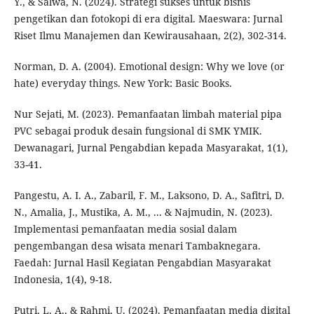
Y., & Salwa, N. (2024). Strategi sukses untuk bisnis
pengetikan dan fotokopi di era digital. Maeswara: Jurnal
Riset Ilmu Manajemen dan Kewirausahaan, 2(2), 302-314.
Norman, D. A. (2004). Emotional design: Why we love (or
hate) everyday things. New York: Basic Books.
Nur Sejati, M. (2023). Pemanfaatan limbah material pipa
PVC sebagai produk desain fungsional di SMK YMIK.
Dewanagari, Jurnal Pengabdian kepada Masyarakat, 1(1),
33-41.
Pangestu, A. I. A., Zabaril, F. M., Laksono, D. A., Safitri, D.
N., Amalia, J., Mustika, A. M., ... & Najmudin, N. (2023).
Implementasi pemanfaatan media sosial dalam
pengembangan desa wisata menari Tambaknegara.
Faedah: Jurnal Hasil Kegiatan Pengabdian Masyarakat
Indonesia, 1(4), 9-18.
Putri, L. A., & Rahmi, U. (2024). Pemanfaatan media digital