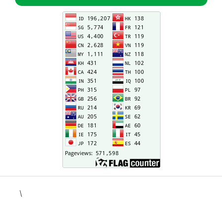
\
situs togel