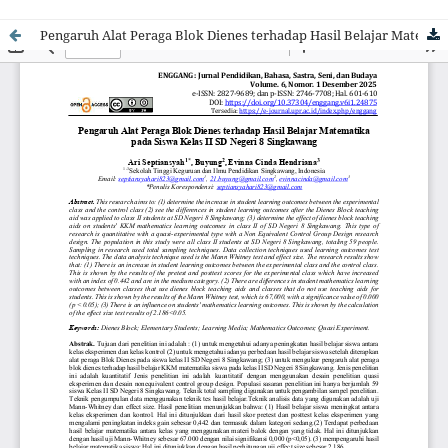
susterslot toto
linl alternatif susterslot
suster slot
Megawin
apk slot
Pengaruh Alat Peraga Blok Dienes terhadap Hasil Belajar Matematika pada Siswa Kelas II SD Negeri 8 Singkawang