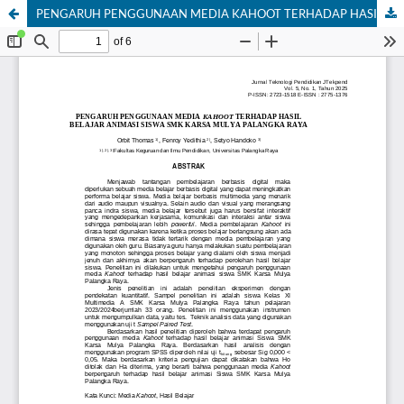
PENGARUH PENGGUNAAN MEDIA KAHOOT TERHADAP HASIL BELAJAR ANIMASI SISWA SMK KARSA MULYA PALANGKA RAYA