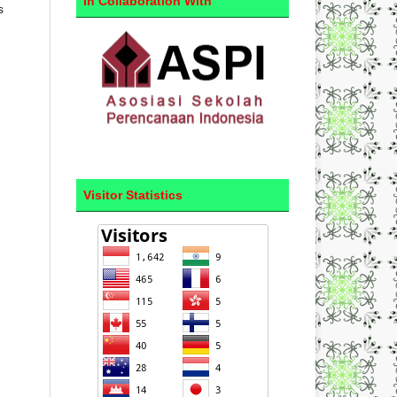
In Collaboration With
s
Visitor Statistics