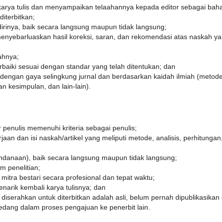
karya tulis dan menyampaikan telaahannya kepada editor sebagai bah
diterbitkan;
dirinya, baik secara langsung maupun tidak langsung;
enyebarluaskan hasil koreksi, saran, dan rekomendasi atas naskah y
ahnya;
rbaiki sesuai dengan standar yang telah ditentukan; dan
dengan gaya selingkung jurnal dan berdasarkan kaidah ilmiah (metod
n kesimpulan, dan lain-lain).
enulis memenuhi kriteria sebagai penulis;
aan dan isi naskah/artikel yang meliputi metode, analisis, perhitungan
danaan), baik secara langsung maupun tidak langsung;
m penelitian;
itra bestari secara profesional dan tepat waktu;
narik kembali karya tulisnya; dan
iserahkan untuk diterbitkan adalah asli, belum pernah dipublikasikan 
dang dalam proses pengajuan ke penerbit lain.