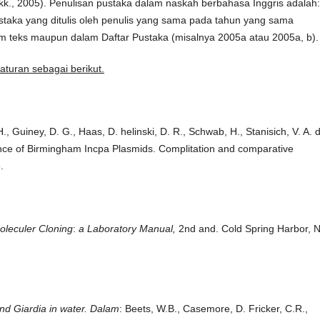
 dkk., 2005). Penulisan pustaka dalam naskah berbahasa Inggris adalah:
ustaka yang ditulis oleh penulis yang sama pada tahun yang sama
alam teks maupun dalam Daftar Pustaka (misalnya 2005a atau 2005a, b).
aturan sebagai berikut.
H., Guiney, D. G., Haas, D. helinski, D. R., Schwab, H., Stanisich, V. A. 
ce of Birmingham Incpa Plasmids. Complitation and comparative
.
oleculer Cloning
:
a Laboratory Manual,
2nd and. Cold Spring Harbor, 
nd Giardia in water. Dalam
: Beets, W.B., Casemore, D. Fricker, C.R.,