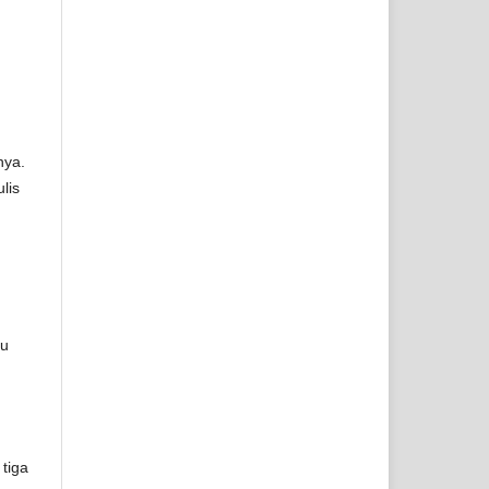
nya.
lis
ku
tiga