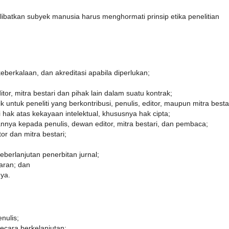
elibatkan subyek manusia harus menghormati prinsip etika penelitian
eberkalaan, dan akreditasi apabila diperlukan;
tor, mitra bestari dan pihak lain dalam suatu kontrak;
 untuk peneliti yang berkontribusi, penulis, editor, maupun mitra bestar
k atas kekayaan intelektual, khususnya hak cipta;
nya kepada penulis, dewan editor, mitra bestari, dan pembaca;
r dan mitra bestari;
berlanjutan penerbitan jurnal;
aran; dan
nya.
nulis;
ecara berkelanjutan;