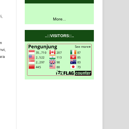
i,
More...
..::VISITORS::..
am
nvi,
ara