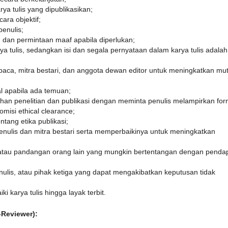
a tulis yang dipublikasikan;
ra objektif;
penulis;
, dan permintaan maaf apabila diperlukan;
a tulis, sedangkan isi dan segala pernyataan dalam karya tulis adalah
baca, mitra bestari, dan anggota dewan editor untuk meningkatkan mu
l apabila ada temuan;
han penelitian dan publikasi dengan meminta penulis melampirkan form
omisi ethical clearance;
ntang etika publikasi;
 penulis dan mitra bestari serta memperbaikinya untuk meningkatkan
;
u atau pandangan orang lain yang mungkin bertentangan dengan penda
ulis, atau pihak ketiga yang dapat mengakibatkan keputusan tidak
karya tulis hingga layak terbit.
-Reviewer):