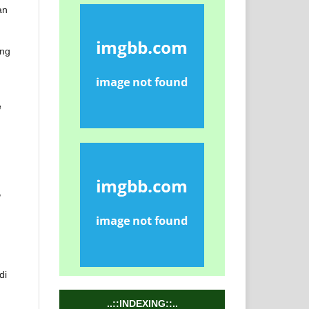
an
ang
e
,
di
..::INDEXING::..