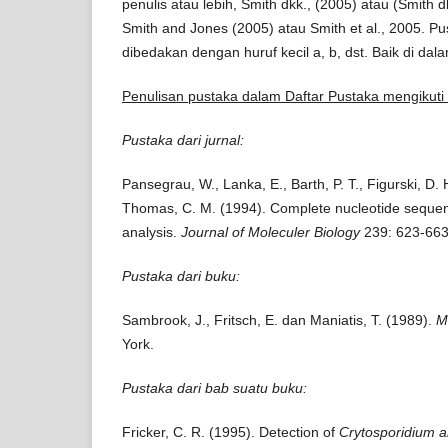
penulis atau lebih, Smith dkk., (2005) atau (Smith
Smith and Jones (2005) atau Smith et al., 2005. P
dibedakan dengan huruf kecil a, b, dst. Baik di d
Penulisan pustaka dalam Daftar Pustaka mengikuti 
Pustaka dari jurnal:
Pansegrau, W., Lanka, E., Barth, P. T., Figurski, D. 
Thomas, C. M. (1994). Complete nucleotide sequen
analysis.
Journal of Moleculer Biology
239: 623-663
Pustaka dari buku:
Sambrook, J., Fritsch, E. dan Maniatis, T. (1989).
M
York.
Pustaka dari bab suatu buku:
Fricker, C. R. (1995). Detection of
Crytosporidium a