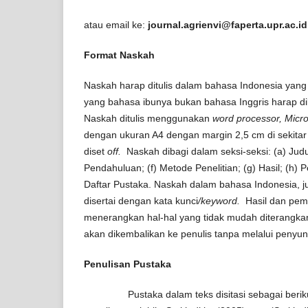
atau email ke:
journal.agrienvi@faperta.upr.ac.i
Format Naskah
Naskah harap ditulis dalam bahasa Indonesia yang 
yang bahasa ibunya bukan bahasa Inggris harap di
Naskah ditulis menggunakan
word processor, Micr
dengan ukuran A4 dengan margin 2,5 cm di sekitar t
diset
off.
Naskah dibagi dalam seksi-seksi: (a) Judul;
Pendahuluan; (f) Metode Penelitian; (g) Hasil; (h) 
Daftar Pustaka. Naskah dalam bahasa Indonesia, ju
disertai dengan kata kunci
/keyword.
Hasil dan pem
menerangkan hal-hal yang tidak mudah diterangkan
akan dikembalikan ke penulis tanpa melalui penyunt
Penulisan Pustaka
Pustaka dalam teks disitasi sebagai berikut: d