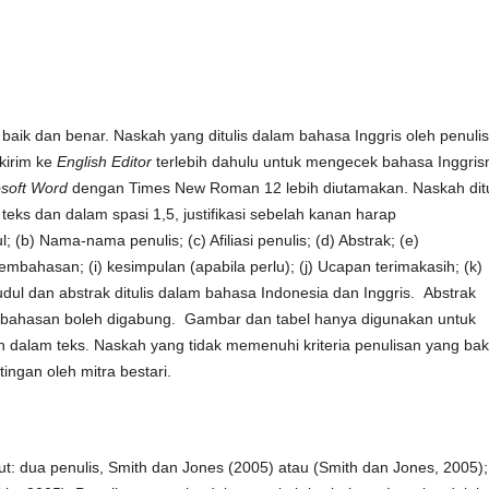
d
baik dan benar. Naskah yang ditulis dalam bahasa Inggris oleh penulis
kirim ke
English Editor
terlebih dahulu untuk mengecek bahasa Inggris
osoft Word
dengan Times New Roman 12 lebih diutamakan. Naskah ditu
eks dan dalam spasi 1,5, justifikasi sebelah kanan harap
 (b) Nama-nama penulis; (c) Afiliasi penulis; (d) Abstrak; (e)
Pembahasan; (i) kesimpulan (apabila perlu); (j) Ucapan terimakasih; (k)
dul dan abstrak ditulis dalam bahasa Indonesia dan Inggris. Abstrak
bahasan boleh digabung. Gambar dan tabel hanya digunakan untuk
 dalam teks. Naskah yang tidak memenuhi kriteria penulisan yang ba
ingan oleh mitra bestari.
ua penulis, Smith dan Jones (2005) atau (Smith dan Jones, 2005); 