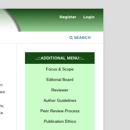
Register
Login
SEARCH
..::ADDITIONAL MENU::..
Focus & Scope
Editorial Board
un
Reviewer
asi
Author Guidelines
is;
Peer Review Process
ka
Publication Ethics