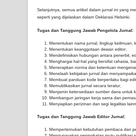
Selanjutnya, semua artikel dalam jurnal ini yang m
seperti yang dijelaskan dalam Deklarasi Helsinki.
Tugas dan Tanggung Jawab Pengelola Jurnal:
Menentukan nama jurnal, lingkup keilmuan, k
Menentukan keanggotaan dewan editor;
Mendefinisikan hubungan antara penerbit, edi
Menghargai hal-hal yang bersifat rahasia, baik
Menerapkan norma dan ketentuan mengenai ha
Menelaah kebijakan jurnal dan menyampaikan
Membuat panduan kode berperilaku bagi edito
Memublikasikan jurnal secara teratur;
Menjamin ketersediaan sumber dana untuk ke
Membangun jaringan kerja sama dan pemas
Menyiapkan perizinan dan segi legalitas lain
Tugas dan Tanggung Jawab Editor Jurnal:
Mempertemukan kebutuhan pembaca dan pe
Mengupayakan peningkatan mutu publikasi s