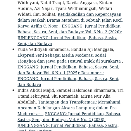
Widhiyani, Nabil Tsaqif, Davila Anggara, Kintan
Audina, Azi Najar, Tyara Widhianingsih, Widati
Widati, Ilmi Solihat,
Ketidakadilan dan Kepercayaan
dalam Naskah Drama Matahari di Sebuah Jalan Kecil
Karya Arifin C. Noor
,
ENGGANG: Jurnal Pendidikan,
Bahasa, Sastra, Seni, dan Budaya: Vol. 6 No. 2 (2026):
JUNI:ENGGANG: Jurnal Pendidikan, Bahasa, Sastra,
Seni, dan Budaya
Yuda Yedidyah Simamora, Bondan Aji Manggala,
Ekspresi Seni Sebagai Media Moderasi Sosial
Tionghoa dan Jawa pada Festival Imlek di Surakarta
,
ENGGANG: Jurnal Pendidikan, Bahasa, Sastra, Seni,
dan Budaya: Vol. 6 No. 1 (2025): Desember :
ENGGANG: Jurnal Pendidikan, Bahasa, Sastra, Seni,
dan Budaya
Indra Abdul Majid, Samuel Halomoan Simarmata, Tri
Utami Febriyani, Siti Komariah, Mirna Nur Alia
Abdullah,
Tantangan dan Transformasi: Memahami
Ancaman Kehilangan Aksara Lampung dalam Era
Modernisasi
,
ENGGANG: Jurnal Pendidikan, Bahasa,
Sastra, Seni, dan Budaya: Vol. 6 No. 2 (2026):
JUNI:ENGGANG: Jurnal Pendidikan, Bahasa, Sastra,