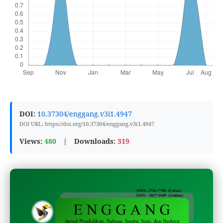
DOI:
10.37304/enggang.v3i1.4947
DOI URL: https://doi.org/10.37304/enggang.v3i1.4947
Views:
480
|
Downloads:
319