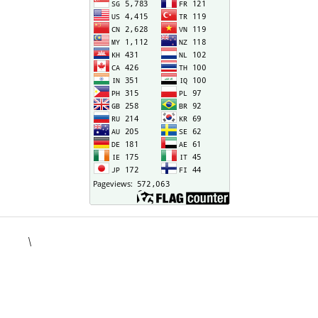
\
situs togel
kampungbet
situs toto