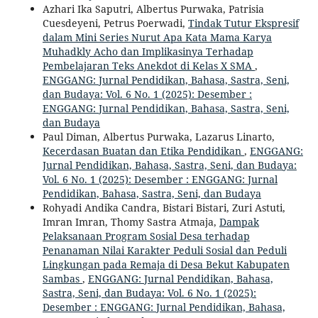
Azhari Ika Saputri, Albertus Purwaka, Patrisia
Cuesdeyeni, Petrus Poerwadi,
Tindak Tutur Ekspresif
dalam Mini Series Nurut Apa Kata Mama Karya
Muhadkly Acho dan Implikasinya Terhadap
Pembelajaran Teks Anekdot di Kelas X SMA
,
ENGGANG: Jurnal Pendidikan, Bahasa, Sastra, Seni,
dan Budaya: Vol. 6 No. 1 (2025): Desember :
ENGGANG: Jurnal Pendidikan, Bahasa, Sastra, Seni,
dan Budaya
Paul Diman, Albertus Purwaka, Lazarus Linarto,
Kecerdasan Buatan dan Etika Pendidikan
,
ENGGANG:
Jurnal Pendidikan, Bahasa, Sastra, Seni, dan Budaya:
Vol. 6 No. 1 (2025): Desember : ENGGANG: Jurnal
Pendidikan, Bahasa, Sastra, Seni, dan Budaya
Rohyadi Andika Candra, Bistari Bistari, Zuri Astuti,
Imran Imran, Thomy Sastra Atmaja,
Dampak
Pelaksanaan Program Sosial Desa terhadap
Penanaman Nilai Karakter Peduli Sosial dan Peduli
Lingkungan pada Remaja di Desa Bekut Kabupaten
Sambas
,
ENGGANG: Jurnal Pendidikan, Bahasa,
Sastra, Seni, dan Budaya: Vol. 6 No. 1 (2025):
Desember : ENGGANG: Jurnal Pendidikan, Bahasa,