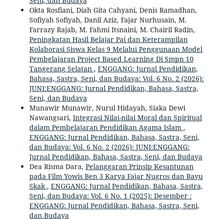
Seni, dan Budaya
Okta Rosfiani, Diah Gita Cahyani, Denis Ramadhan,
Sofiyah Sofiyah, Danil Aziz, Fajar Nurhusain, M.
Farrazy Rajab, M. Fahmi Itsnaini, M. Chairil Radin,
Peningkatan Hasil Belajar Pai dan Keterampilan
Kolaborasi Siswa Kelas 9 Melalui Penggunaan Model
Pembelajaran Project Based Learning Di Smpn 10
Tangerang Selatan
,
ENGGANG: Jurnal Pendidikan,
Bahasa, Sastra, Seni, dan Budaya: Vol. 6 No. 2 (2026):
JUNI:ENGGANG: Jurnal Pendidikan, Bahasa, Sastra,
Seni, dan Budaya
Munawir Munawir, Nurul Hidayah, Siaka Dewi
Nawangsari,
Integrasi Nilai-nilai Moral dan Spiritual
dalam Pembelajaran Pendidikan Agama Islam
,
ENGGANG: Jurnal Pendidikan, Bahasa, Sastra, Seni,
dan Budaya: Vol. 6 No. 2 (2026): JUNI:ENGGANG:
Jurnal Pendidikan, Bahasa, Sastra, Seni, dan Budaya
Dea Risma Dara,
Pelanggaran Prinsip Kesantunan
pada Film Yowis Ben 3 Karya Fajar Nugros dan Bayu
Skak
,
ENGGANG: Jurnal Pendidikan, Bahasa, Sastra,
Seni, dan Budaya: Vol. 6 No. 1 (2025): Desember :
ENGGANG: Jurnal Pendidikan, Bahasa, Sastra, Seni,
dan Budaya