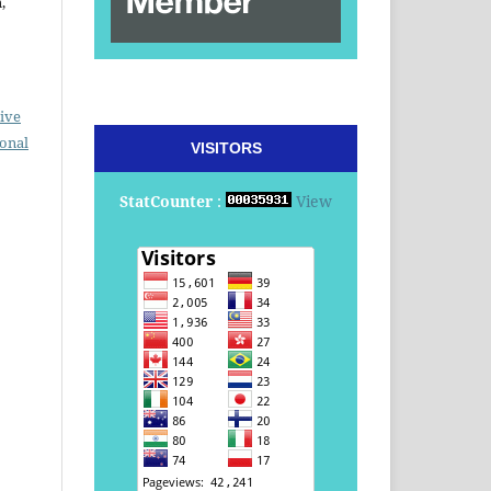
,
ive
ional
VISITORS
StatCounter
:
View