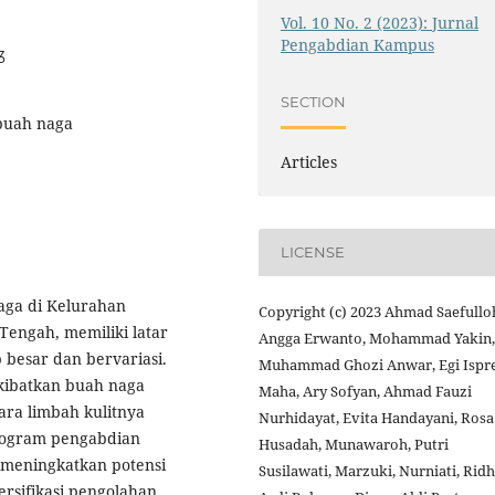
Vol. 10 No. 2 (2023): Jurnal
Pengabdian Kampus
3
SECTION
buah naga
Articles
LICENSE
aga di Kelurahan
Copyright (c) 2023 Ahmad Saefullo
engah, memiliki latar
Angga Erwanto, Mohammad Yakin,
besar dan bervariasi.
Muhammad Ghozi Anwar, Egi Ispre
kibatkan buah naga
Maha, Ary Sofyan, Ahmad Fauzi
ara limbah kulitnya
Nurhidayat, Evita Handayani, Rosa
program pengabdian
Husadah, Munawaroh, Putri
 meningkatkan potensi
Susilawati, Marzuki, Nurniati, Rid
ersifikasi pengolahan