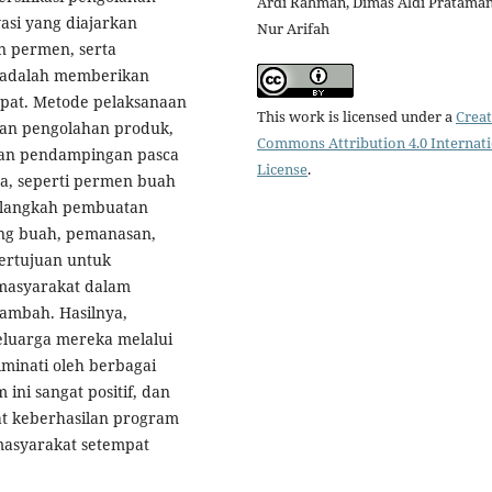
Ardi Rahman, Dimas Aldi Prataman
asi yang diajarkan
Nur Arifah
n permen, serta
a adalah memberikan
pat. Metode pelaksanaan
This work is licensed under a
Creat
ihan pengolahan produk,
Commons Attribution 4.0 Internat
dan pendampingan pasca
License
.
ga, seperti permen buah
h-langkah pembuatan
ng buah, pemanasan,
ertujuan untuk
masyarakat dalam
tambah. Hasilnya,
luarga mereka melalui
minati oleh berbagai
ni sangat positif, dan
t keberhasilan program
asyarakat setempat