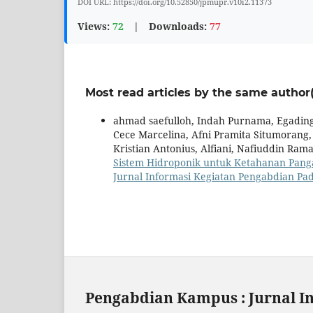
DOI URL: https://doi.org/10.52850/jpmupr.v10i2.11373
Views:
72
|
Downloads:
77
Most read articles by the same author(
ahmad saefulloh, Indah Purnama, Egading 
Cece Marcelina, Afni Pramita Situmorang, 
Kristian Antonius, Alfiani, Nafiuddin Ra
Sistem Hidroponik untuk Ketahanan Pan
Jurnal Informasi Kegiatan Pengabdian Pad
Pengabdian Kampus : Jurnal I