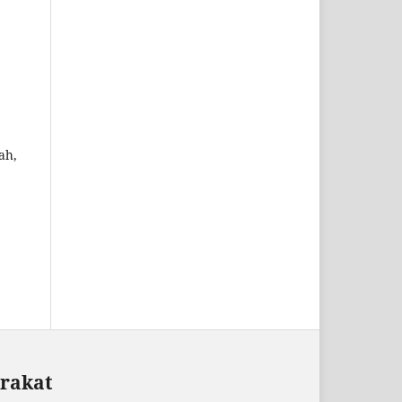
ah,
arakat