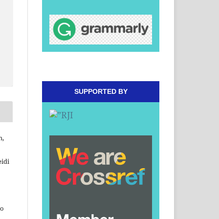
SUPPORTED BY
h,
idi
ho