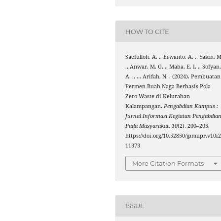
HOW TO CITE
Saefulloh, A. ., Erwanto, A. ., Yakin, M
., Anwar, M. G. ., Maha, E. I. ., Sofyan
A. ., … Arifah, N. . (2024). Pembuatan
Permen Buah Naga Berbasis Pola
Zero Waste di Kelurahan
Kalampangan.
Pengabdian Kampus :
Jurnal Informasi Kegiatan Pengabdia
Pada Masyarakat
,
10
(2), 200–205.
https://doi.org/10.52850/jpmupr.v10i2
11373
More Citation Formats
ISSUE