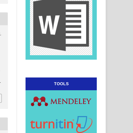
.
,
n
.
TOOLS