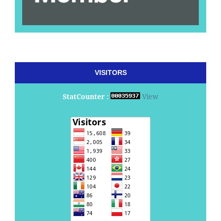
VISITORS
StatCounter
:
View