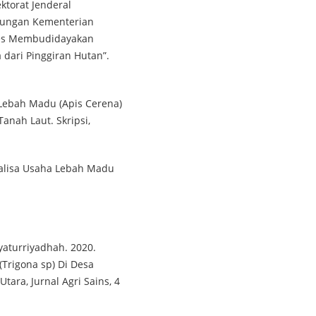
ktorat Jenderal
kungan Kementerian
ses Membudidayakan
 dari Pinggiran Hutan”.
 Lebah Madu (Apis Cerena)
anah Laut. Skripsi,
 Analisa Usaha Lebah Madu
syaturriyadhah. 2020.
Trigona sp) Di Desa
ra, Jurnal Agri Sains, 4