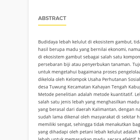
ABSTRACT
Budidaya lebah kelulut di ekosistem gambut, t
hasil berupa madu yang bernilai ekonomi, namun
di ekosistem gambut sebagai salah satu kompone
persebaran biji atau penyerbukan tanaman. Tuju
untuk mengetahui bagaimana proses pengelolaa
dikelola oleh Kelompok Usaha Perhutanan Sosial
desa Tuwung Kecamatan Kahayan Tengah Kabup
Metode penelitian adalah metode kuantitatif. L
salah satu jenis lebah yang menghasilkan madu
yang berasal dari daerah Kalimantan, dengan n
sudah lama dikenal oleh masyarakat di sekitar hu
memiliki sengat, sehingga tidak menakutkan ba
yang dihadapi oleh petani lebah kelulut adalah
lebah untuk memasarkan madu, secara efektif, ba