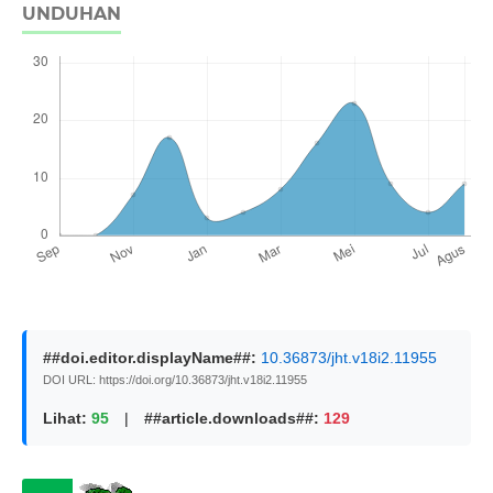
UNDUHAN
##doi.editor.displayName##:
10.36873/jht.v18i2.11955
DOI URL: https://doi.org/10.36873/jht.v18i2.11955
Lihat:
95
|
##article.downloads##:
129