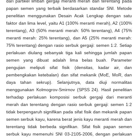
dari partikel limbah gergaji meranti merah dan terentang pada
papan semen yang terbaik berdasarkan standar SNI. Metode
penelitian menggunakan Desain Acak Lengkap dengan satu
faktor dan lima level, yaitu A1 (100% meranti merah), A2 (100%
terentang), A3 (50% meranti merah: 50% terentang), A4 (75%
meranti merah: 25% terentang), dan A5 (25% meranti merah:
75% terentang) dengan rasio serbuk gergaji: semen 1:2. Setiap
perlakuan diulang sebanyak tiga kali sehingga jumlah papan
semen yang dibuat adalah lima belas buah. Parameter
pengujian meliputi sifat fisik (densitas, kadar air, dan
pembengkakan ketebalan) dan sifat mekanik (MoE, MoR, dan
daya tahan sekrup). Selanjutnya, data diuji normalitas
menggunakan Kolmogrov-Smirnov (SPSS 24). Hasil penelitian
terhadap perlakuan komposisi serbuk gergaji dari meranti
merah dan terentang dengan rasio serbuk gergaji: semen 1:2
tidak berpengaruh signifikan pada sifat fisik dan mekanik papan
semen serbuk kayu, karena berat jenis kayu meranti merah dan
terentang tidak berbeda signifikan. Sifat fisik papan semen
serbuk kayu memenuhi SNI 03-2105-2006, dengan perlakuan