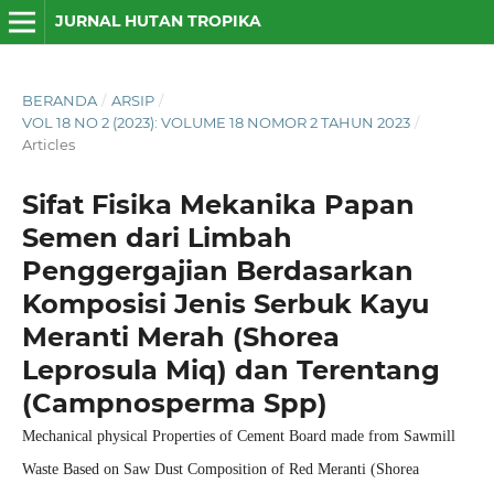
JURNAL HUTAN TROPIKA
BERANDA
/
ARSIP
/
VOL 18 NO 2 (2023): VOLUME 18 NOMOR 2 TAHUN 2023
/
Articles
Sifat Fisika Mekanika Papan
Semen dari Limbah
Penggergajian Berdasarkan
Komposisi Jenis Serbuk Kayu
Meranti Merah (Shorea
Leprosula Miq) dan Terentang
(Campnosperma Spp)
Mechanical physical Properties of Cement Board made from Sawmill
Waste Based on Saw Dust Composition of Red Meranti (Shorea