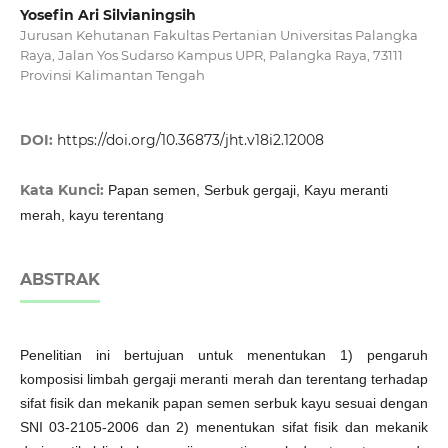
Yosefin Ari Silvianingsih
Jurusan Kehutanan Fakultas Pertanian Universitas Palangka
Raya, Jalan Yos Sudarso Kampus UPR, Palangka Raya, 73111
Provinsi Kalimantan Tengah
DOI:
https://doi.org/10.36873/jht.v18i2.12008
Kata Kunci:
Papan semen, Serbuk gergaji, Kayu meranti
merah, kayu terentang
ABSTRAK
Penelitian ini bertujuan untuk menentukan 1) pengaruh
komposisi limbah gergaji meranti merah dan terentang terhadap
sifat fisik dan mekanik papan semen serbuk kayu sesuai dengan
SNI 03-2105-2006 dan 2) menentukan sifat fisik dan mekanik