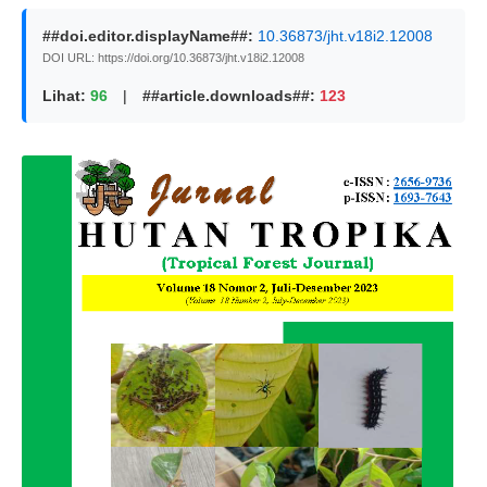
##doi.editor.displayName##:
10.36873/jht.v18i2.12008
DOI URL: https://doi.org/10.36873/jht.v18i2.12008
Lihat:
96
|
##article.downloads##:
123