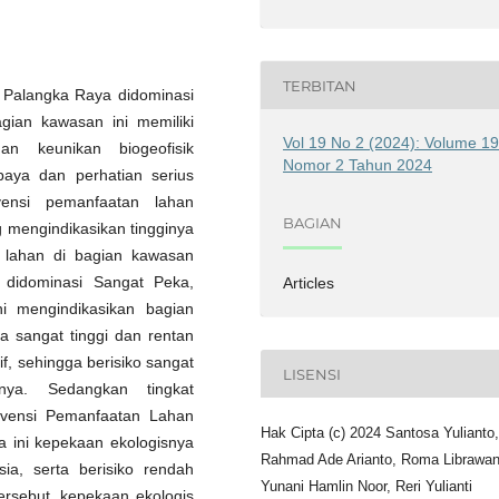
TERBITAN
 Palangka Raya didominasi
gian kawasan ini memiliki
Vol 19 No 2 (2024): Volume 1
an keunikan biogeofisik
Nomor 2 Tahun 2024
paya dan perhatian serius
vensi pemanfaatan lahan
BAGIAN
 mengindikasikan tingginya
n lahan di bagian kawasan
 didominasi Sangat Peka,
Articles
ni mengindikasikan bagian
a sangat tinggi dan rentan
if, sehingga berisiko sangat
LISENSI
nya. Sedangkan tingkat
rvensi Pemanfaatan Lahan
Hak Cipta (c) 2024 Santosa Yulianto,
 ini kepekaan ekologisnya
Rahmad Ade Arianto, Roma Librawan
sia, serta berisiko rendah
Yunani Hamlin Noor, Reri Yulianti
ersebut, kepekaan ekologis