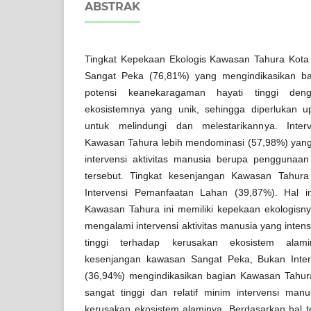
ABSTRAK
Tingkat Kepekaan Ekologis Kawasan Tahura Kota
Sangat Peka (76,81%) yang mengindikasikan ba
potensi keanekaragaman hayati tinggi deng
ekosistemnya yang unik, sehingga diperlukan u
untuk melindungi dan melestarikannya. Inter
Kawasan Tahura lebih mendominasi (57,98%) yang
intervensi aktivitas manusia berupa penggunaa
tersebut. Tingkat kesenjangan Kawasan Tahura
Intervensi Pemanfaatan Lahan (39,87%). Hal i
Kawasan Tahura ini memiliki kepekaan ekologisny
mengalami intervensi aktivitas manusia yang intens
tinggi terhadap kerusakan ekosistem alami
kesenjangan kawasan Sangat Peka, Bukan Inte
(36,94%) mengindikasikan bagian Kawasan Tahura
sangat tinggi dan relatif minim intervensi manu
kerusakan ekosistem alaminya. Berdasarkan hal t