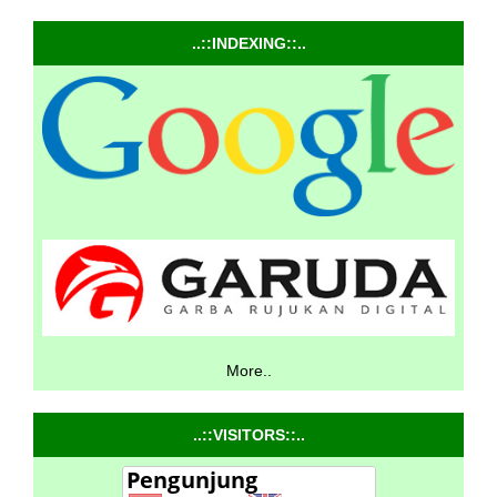
..::INDEXING::..
More..
..::VISITORS::..