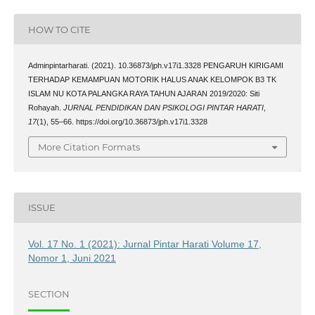
HOW TO CITE
Adminpintarharati. (2021). 10.36873/jph.v17i1.3328 PENGARUH KIRIGAMI
TERHADAP KEMAMPUAN MOTORIK HALUS ANAK KELOMPOK B3 TK
ISLAM NU KOTA PALANGKA RAYA TAHUN AJARAN 2019/2020: Siti
Rohayah.
JURNAL PENDIDIKAN DAN PSIKOLOGI PINTAR HARATI
,
17
(1), 55–66. https://doi.org/10.36873/jph.v17i1.3328
More Citation Formats
ISSUE
Vol. 17 No. 1 (2021): Jurnal Pintar Harati Volume 17,
Nomor 1, Juni 2021
SECTION