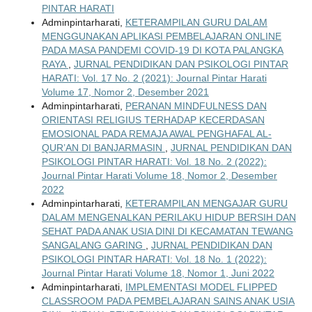
PINTAR HARATI
Adminpintarharati,
KETERAMPILAN GURU DALAM
MENGGUNAKAN APLIKASI PEMBELAJARAN ONLINE
PADA MASA PANDEMI COVID-19 DI KOTA PALANGKA
RAYA
,
JURNAL PENDIDIKAN DAN PSIKOLOGI PINTAR
HARATI: Vol. 17 No. 2 (2021): Journal Pintar Harati
Volume 17, Nomor 2, Desember 2021
Adminpintarharati,
PERANAN MINDFULNESS DAN
ORIENTASI RELIGIUS TERHADAP KECERDASAN
EMOSIONAL PADA REMAJA AWAL PENGHAFAL AL-
QUR’AN DI BANJARMASIN
,
JURNAL PENDIDIKAN DAN
PSIKOLOGI PINTAR HARATI: Vol. 18 No. 2 (2022):
Journal Pintar Harati Volume 18, Nomor 2, Desember
2022
Adminpintarharati,
KETERAMPILAN MENGAJAR GURU
DALAM MENGENALKAN PERILAKU HIDUP BERSIH DAN
SEHAT PADA ANAK USIA DINI DI KECAMATAN TEWANG
SANGALANG GARING
,
JURNAL PENDIDIKAN DAN
PSIKOLOGI PINTAR HARATI: Vol. 18 No. 1 (2022):
Journal Pintar Harati Volume 18, Nomor 1, Juni 2022
Adminpintarharati,
IMPLEMENTASI MODEL FLIPPED
CLASSROOM PADA PEMBELAJARAN SAINS ANAK USIA