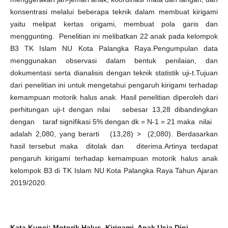
konsentrasi melalui beberapa teknik dalam membuat kirigami
yaitu melipat kertas origami, membuat pola garis dan
menggunting. Penelitian ini melibatkan 22 anak pada kelompok
B3 TK Islam NU Kota Palangka Raya.Pengumpulan data
menggunakan observasi dalam bentuk penilaian, dan
dokumentasi serta dianalisis dengan teknik statistik uji-t.Tujuan
dari penelitian ini untuk mengetahui pengaruh kirigami terhadap
kemampuan motorik halus anak. Hasil penelitian diperoleh dari
perhitungan uji-t dengan nilai sebesar 13,28 dibandingkan
dengan taraf signifikasi 5% dengan dk = N-1 = 21 maka nilai
adalah 2,080, yang berarti (13,28) > (2,080). Berdasarkan
hasil tersebut maka ditolak dan diterima.Artinya terdapat
pengaruh kirigami terhadap kemampuan motorik halus anak
kelompok B3 di TK Islam NU Kota Palangka Raya Tahun Ajaran
2019/2020.
Kata Kunci:
Motorik Halus, Kirigami, Anak Usia Dini