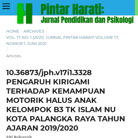
HOME
/
ARCHIVES
/
VOL. 17 NO. 1 (2021): JURNAL PINTAR HARATI VOLUME 17,
NOMOR 1, JUNI 2021
/
Articles
10.36873/jph.v17i1.3328
PENGARUH KIRIGAMI
TERHADAP KEMAMPUAN
MOTORIK HALUS ANAK
KELOMPOK B3 TK ISLAM NU
KOTA PALANGKA RAYA TAHUN
AJARAN 2019/2020
Siti Rohayah