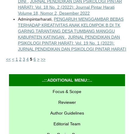
DINI
,
JURNAL PENDIDIKAN DAN PSIKOLOGI PINTAR
HARATI: Vol. 18 No. 2 (2022): Journal Pintar Harati
Volume 18, Nomor 2, Desember 2022
Adminpintarharati,
PENGARUH MENGGAMBAR BEBAS
TERHADAP KREATIVITAS ANAK KELOMPOK B DI TK
GARING TARANTANG DESA TUMBANG MANGGU
KABUPATEN KATINGAN
,
JURNAL PENDIDIKAN DAN
PSIKOLOGI PINTAR HARATI: Vol. 19 No. 1 (2023):
JURNAL PENDIDIKAN DAN PSIKOLOGI PINTAR HARATI
<<
<
1
2
3
4
5
6
>
>>
..::ADDITIONAL MENU::..
Focus & Scope
Reviewer
Author Guidelines
Editorial Team