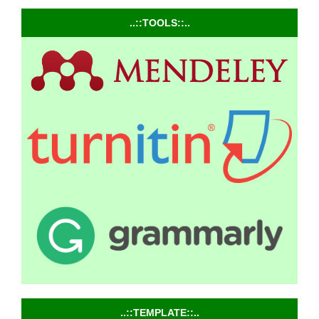
..::TOOLS::..
..::TEMPLATE::..