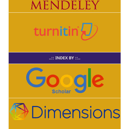
..:: INDEX BY ::..