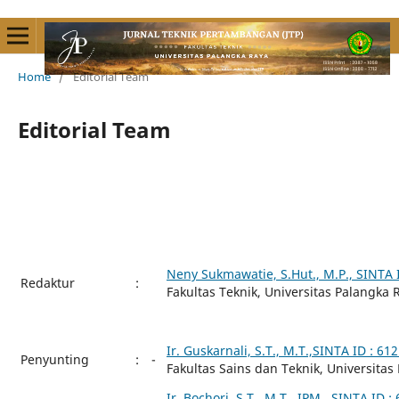
Home
/
Editorial Team
Editorial Team
Neny Sukmawatie, S.Hut., M.P., SINTA 
Redaktur
:
Fakultas Teknik, Universitas Palangka
Ir. Guskarnali, S.T., M.T.,SINTA ID : 61
Penyunting
:
-
Fakultas Sains dan Teknik, Universitas
Ir. Bochori, S.T., M.T., IPM., SINTA ID 