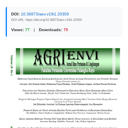
DOI:
10.36873/aev.v19i1.20359
DOI URL: https://doi.org/10.36873/aev.v19i1.20359
Views:
77
|
Downloads:
75