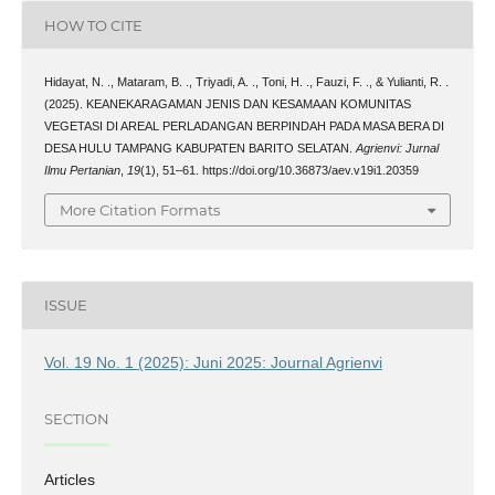
HOW TO CITE
Hidayat, N. ., Mataram, B. ., Triyadi, A. ., Toni, H. ., Fauzi, F. ., & Yulianti, R. .
(2025). KEANEKARAGAMAN JENIS DAN KESAMAAN KOMUNITAS
VEGETASI DI AREAL PERLADANGAN BERPINDAH PADA MASA BERA DI
DESA HULU TAMPANG KABUPATEN BARITO SELATAN.
Agrienvi: Jurnal
Ilmu Pertanian
,
19
(1), 51–61. https://doi.org/10.36873/aev.v19i1.20359
More Citation Formats
ISSUE
Vol. 19 No. 1 (2025): Juni 2025: Journal Agrienvi
SECTION
Articles