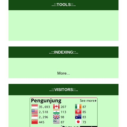
..::TOOLS::..
..::INDEXING::..
More...
..::VISITORS::..