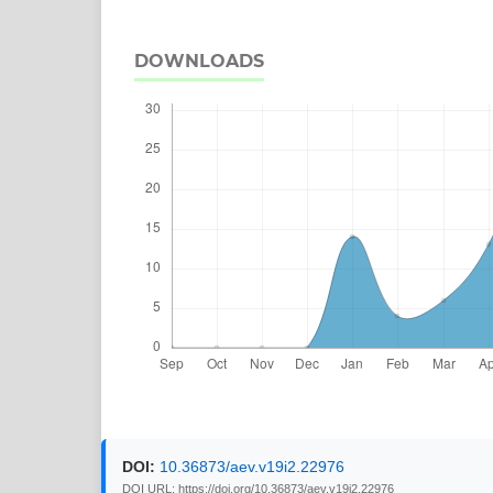
DOWNLOADS
DOI:
10.36873/aev.v19i2.22976
DOI URL: https://doi.org/10.36873/aev.v19i2.22976