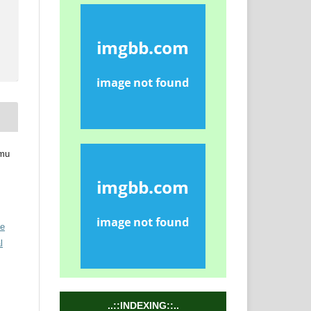
lmu
ve
l
..::INDEXING::..