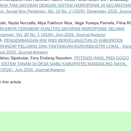
HA TANI SAYURAN DENGAN SISTEM HIDROPONIK DI KECAMATAN
vi: Jurnal Ilmu Pertanian: Vol. 19 No. 2 (2025): Desember 2025: Journ
ayah, Nayla Nurzalfa, Aliya Fakhrun Nisa, Vega Yosepa Pamela, Fitria R
ARUHNYA TERHADAP KUALITAS SAYURAN HIDROPONIK SELAMA
ertanian: Vol. 20 No. 1 (2026): Juni 2026: Journal Agrienvi
A,
PENGEMBANGAN IKM PADI BERKELANJUTAN DI KABUPATEN
TERHADAP PELUANG DAN TANTANGAN AGROINDUSTRI LOKAL
,
Agri
Juni 2026: Journal Agrienvi
Wahyu Sipahutar, Fery Endang Nasution,
POTENSI HASIL PADI GOGO
SISTEM TANAM DI DESA SIABU KABUPATEN MANDAILING NATAL
,
 (2026): Juni 2026: Journal Agrienvi
 this article.