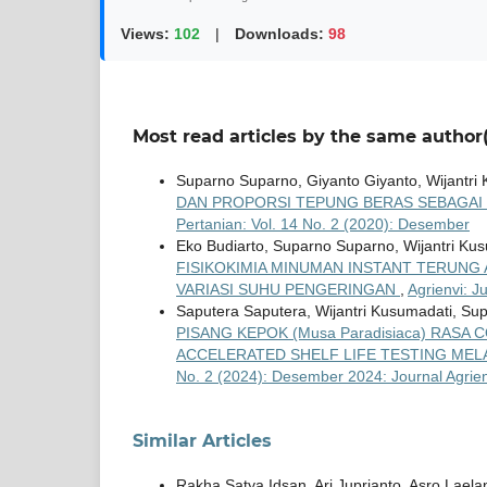
Views:
102
|
Downloads:
98
Most read articles by the same author(
Suparno Suparno, Giyanto Giyanto, Wijantri
DAN PROPORSI TEPUNG BERAS SEBAGAI
Pertanian: Vol. 14 No. 2 (2020): Desember
Eko Budiarto, Suparno Suparno, Wijantri Kus
FISIKOKIMIA MINUMAN INSTANT TERUNG 
VARIASI SUHU PENGERINGAN
,
Agrienvi: J
Saputera Saputera, Wijantri Kusumadati, S
PISANG KEPOK (Musa Paradisiaca) RA
ACCELERATED SHELF LIFE TESTING MEL
No. 2 (2024): Desember 2024: Journal Agrien
Similar Articles
Rakha Satya Idsan, Ari Juprianto, Asro Laela