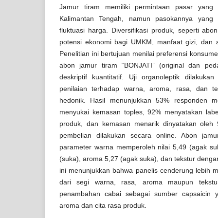
Jamur tiram memiliki permintaan pasar yang 
Kalimantan Tengah, namun pasokannya yang t
fluktuasi harga. Diversifikasi produk, seperti a
potensi ekonomi bagi UMKM, manfaat gizi, dan al
Penelitian ini bertujuan menilai preferensi konsum
abon jamur tiram “BONJATI” (original dan pe
deskriptif kuantitatif. Uji organoleptik dilaku
penilaian terhadap warna, aroma, rasa, dan t
hedonik. Hasil menunjukkan 53% responden me
menyukai kemasan toples, 92% menyatakan labe
produk, dan kemasan menarik dinyatakan oleh
pembelian dilakukan secara online. Abon jam
parameter warna memperoleh nilai 5,49 (agak suk
(suka), aroma 5,27 (agak suka), dan tekstur dengan
ini menunjukkan bahwa panelis cenderung lebih m
dari segi warna, rasa, aroma maupun tekstur
penambahan cabai sebagai sumber capsaicin 
aroma dan cita rasa produk.