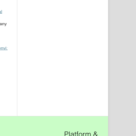
al
iany
envi: