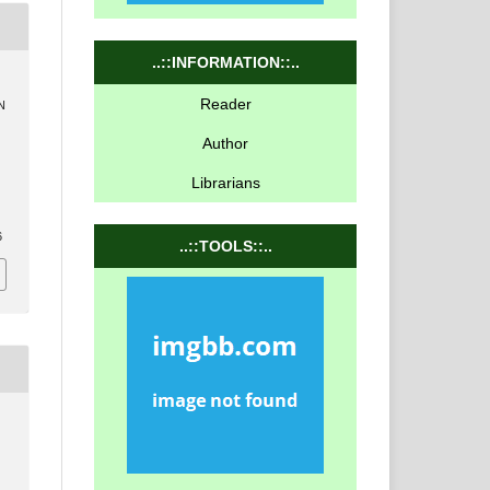
..::INFORMATION::..
Reader
N
Author
Librarians
6
..::TOOLS::..