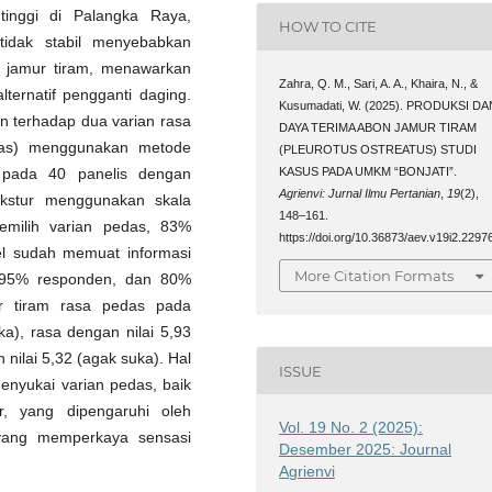
tinggi di Palangka Raya,
HOW TO CITE
idak stabil menyebabkan
bon jamur tiram, menawarkan
Zahra, Q. M., Sari, A. A., Khaira, N., &
ternatif pengganti daging.
Kusumadati, W. (2025). PRODUKSI DA
en terhadap dua varian rasa
DAYA TERIMA ABON JAMUR TIRAM
das) menggunakan metode
(PLEUROTUS OSTREATUS) STUDI
KASUS PADA UMKM “BONJATI”.
kan pada 40 panelis dengan
Agrienvi: Jurnal Ilmu Pertanian
,
19
(2),
ekstur menggunakan skala
148–161.
milih varian pedas, 83%
https://doi.org/10.36873/aev.v19i2.2297
l sudah memuat informasi
More Citation Formats
 95% responden, dan 80%
ur tiram rasa pedas pada
a), rasa dengan nilai 5,93
 nilai 5,32 (agak suka). Hal
ISSUE
enyukai varian pedas, baik
, yang dipengaruhi oleh
Vol. 19 No. 2 (2025):
yang memperkaya sensasi
Desember 2025: Journal
Agrienvi