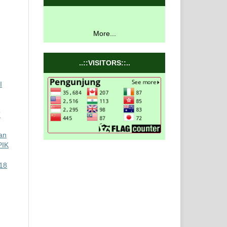
More...
..::VISITORS::..
I
T
ian
PIK
 18