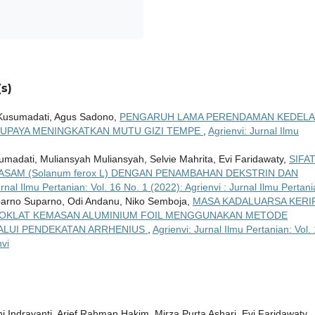
s)
 Kusumadati, Agus Sadono,
PENGARUH LAMA PERENDAMAN KEDELA
 UPAYA MENINGKATKAN MUTU GIZI TEMPE
,
Agrienvi: Jurnal Ilmu
umadati, Muliansyah Muliansyah, Selvie Mahrita, Evi Faridawaty,
SIFA
ASAM (Solanum ferox L) DENGAN PENAMBAHAN DEKSTRIN DAN
urnal Ilmu Pertanian: Vol. 16 No. 1 (2022): Agrienvi : Jurnal Ilmu Pertan
uparno Suparno, Odi Andanu, Niko Semboja,
MASA KADALUARSA KERI
SA COKLAT KEMASAN ALUMINIUM FOIL MENGGUNAKAN METODE
ALUI PENDEKATAN ARRHENIUS
,
Agrienvi: Jurnal Ilmu Pertanian: Vol.
vi
ni Indrayanti, Arief Rahman Hakim, Mirza Purta Ashari, Evi Faridawaty,