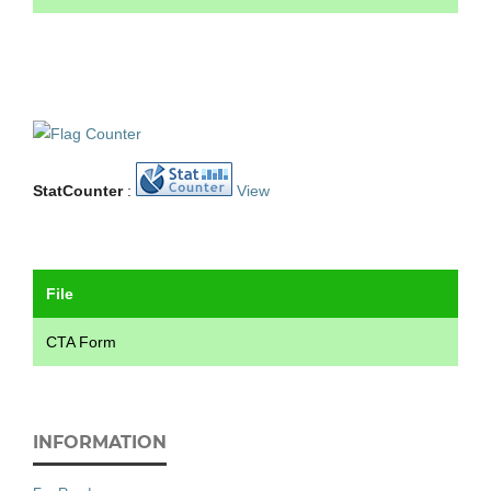
StatCounter
:
View
File
CTA Form
INFORMATION