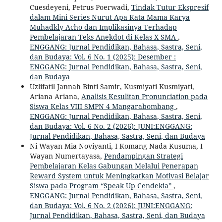
Cuesdeyeni, Petrus Poerwadi,
Tindak Tutur Ekspresif
dalam Mini Series Nurut Apa Kata Mama Karya
Muhadkly Acho dan Implikasinya Terhadap
Pembelajaran Teks Anekdot di Kelas X SMA
,
ENGGANG: Jurnal Pendidikan, Bahasa, Sastra, Seni,
dan Budaya: Vol. 6 No. 1 (2025): Desember :
ENGGANG: Jurnal Pendidikan, Bahasa, Sastra, Seni,
dan Budaya
Uzlifatil Jannah Binti Samir, Kusmiyati Kusmiyati,
Ariana Ariana,
Analisis Kesulitan Pronunciation pada
Siswa Kelas VIII SMPN 4 Mangarabombang
,
ENGGANG: Jurnal Pendidikan, Bahasa, Sastra, Seni,
dan Budaya: Vol. 6 No. 2 (2026): JUNI:ENGGANG:
Jurnal Pendidikan, Bahasa, Sastra, Seni, dan Budaya
Ni Wayan Mia Noviyanti, I Komang Nada Kusuma, I
Wayan Numertayasa,
Pendampingan Strategi
Pembelajaran Kelas Gabungan Melalui Penerapan
Reward System untuk Meningkatkan Motivasi Belajar
Siswa pada Program “Speak Up Cendekia”
,
ENGGANG: Jurnal Pendidikan, Bahasa, Sastra, Seni,
dan Budaya: Vol. 6 No. 2 (2026): JUNI:ENGGANG:
Jurnal Pendidikan, Bahasa, Sastra, Seni, dan Budaya