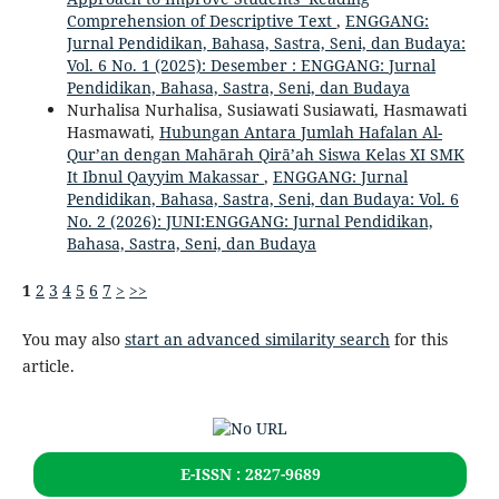
Comprehension of Descriptive Text
,
ENGGANG:
Jurnal Pendidikan, Bahasa, Sastra, Seni, dan Budaya:
Vol. 6 No. 1 (2025): Desember : ENGGANG: Jurnal
Pendidikan, Bahasa, Sastra, Seni, dan Budaya
Nurhalisa Nurhalisa, Susiawati Susiawati, Hasmawati
Hasmawati,
Hubungan Antara Jumlah Hafalan Al-
Qur’an dengan Mahārah Qirā’ah Siswa Kelas XI SMK
It Ibnul Qayyim Makassar
,
ENGGANG: Jurnal
Pendidikan, Bahasa, Sastra, Seni, dan Budaya: Vol. 6
No. 2 (2026): JUNI:ENGGANG: Jurnal Pendidikan,
Bahasa, Sastra, Seni, dan Budaya
1
2
3
4
5
6
7
>
>>
You may also
start an advanced similarity search
for this
article.
E-ISSN : 2827-9689