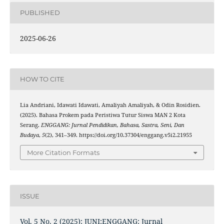
PUBLISHED
2025-06-26
HOW TO CITE
Lia Andriani, Idawati Idawati, Amaliyah Amaliyah, & Odin Rosidien.
(2025). Bahasa Prokem pada Peristiwa Tutur Siswa MAN 2 Kota
Serang.
ENGGANG: Jurnal Pendidikan, Bahasa, Sastra, Seni, Dan
Budaya
,
5
(2), 341–349. https://doi.org/10.37304/enggang.v5i2.21955
More Citation Formats
ISSUE
Vol. 5 No. 2 (2025): JUNI:ENGGANG: Jurnal