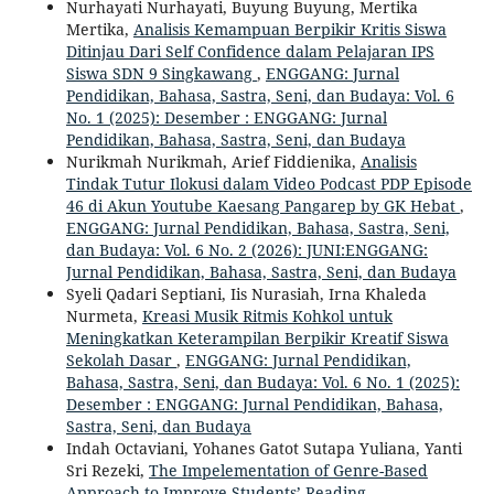
Nurhayati Nurhayati, Buyung Buyung, Mertika
Mertika,
Analisis Kemampuan Berpikir Kritis Siswa
Ditinjau Dari Self Confidence dalam Pelajaran IPS
Siswa SDN 9 Singkawang
,
ENGGANG: Jurnal
Pendidikan, Bahasa, Sastra, Seni, dan Budaya: Vol. 6
No. 1 (2025): Desember : ENGGANG: Jurnal
Pendidikan, Bahasa, Sastra, Seni, dan Budaya
Nurikmah Nurikmah, Arief Fiddienika,
Analisis
Tindak Tutur Ilokusi dalam Video Podcast PDP Episode
46 di Akun Youtube Kaesang Pangarep by GK Hebat
,
ENGGANG: Jurnal Pendidikan, Bahasa, Sastra, Seni,
dan Budaya: Vol. 6 No. 2 (2026): JUNI:ENGGANG:
Jurnal Pendidikan, Bahasa, Sastra, Seni, dan Budaya
Syeli Qadari Septiani, Iis Nurasiah, Irna Khaleda
Nurmeta,
Kreasi Musik Ritmis Kohkol untuk
Meningkatkan Keterampilan Berpikir Kreatif Siswa
Sekolah Dasar
,
ENGGANG: Jurnal Pendidikan,
Bahasa, Sastra, Seni, dan Budaya: Vol. 6 No. 1 (2025):
Desember : ENGGANG: Jurnal Pendidikan, Bahasa,
Sastra, Seni, dan Budaya
Indah Octaviani, Yohanes Gatot Sutapa Yuliana, Yanti
Sri Rezeki,
The Impelementation of Genre-Based
Approach to Improve Students’ Reading