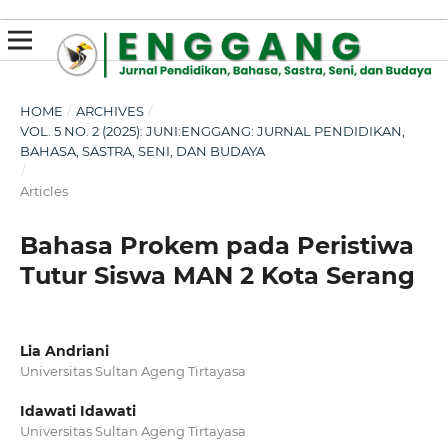
susterslot toto
linl alternatif susterslot
suster slot
Megawin
apk slot
HOME
/
ARCHIVES
/
VOL. 5 NO. 2 (2025): JUNI:ENGGANG: JURNAL PENDIDIKAN,
BAHASA, SASTRA, SENI, DAN BUDAYA
/
Articles
Bahasa Prokem pada Peristiwa
Tutur Siswa MAN 2 Kota Serang
Lia Andriani
Universitas Sultan Ageng Tirtayasa
Idawati Idawati
Universitas Sultan Ageng Tirtayasa