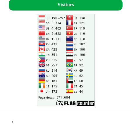
Visitors
\
situs togel