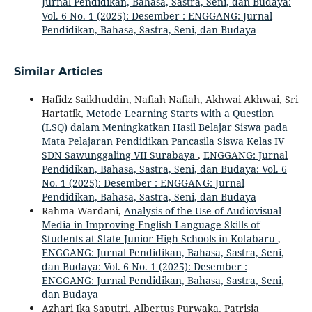
Jurnal Pendidikan, Bahasa, Sastra, Seni, dan Budaya:
Vol. 6 No. 1 (2025): Desember : ENGGANG: Jurnal
Pendidikan, Bahasa, Sastra, Seni, dan Budaya
Similar Articles
Hafidz Saikhuddin, Nafiah Nafiah, Akhwai Akhwai, Sri
Hartatik,
Metode Learning Starts with a Question
(LSQ) dalam Meningkatkan Hasil Belajar Siswa pada
Mata Pelajaran Pendidikan Pancasila Siswa Kelas IV
SDN Sawunggaling VII Surabaya
,
ENGGANG: Jurnal
Pendidikan, Bahasa, Sastra, Seni, dan Budaya: Vol. 6
No. 1 (2025): Desember : ENGGANG: Jurnal
Pendidikan, Bahasa, Sastra, Seni, dan Budaya
Rahma Wardani,
Analysis of the Use of Audiovisual
Media in Improving English Language Skills of
Students at State Junior High Schools in Kotabaru
,
ENGGANG: Jurnal Pendidikan, Bahasa, Sastra, Seni,
dan Budaya: Vol. 6 No. 1 (2025): Desember :
ENGGANG: Jurnal Pendidikan, Bahasa, Sastra, Seni,
dan Budaya
Azhari Ika Saputri, Albertus Purwaka, Patrisia