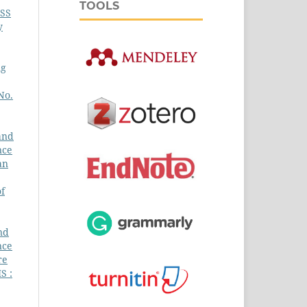
TOOLS
CSS
y
ng
No.
and
nce
an
of
nd
nce
re
S :