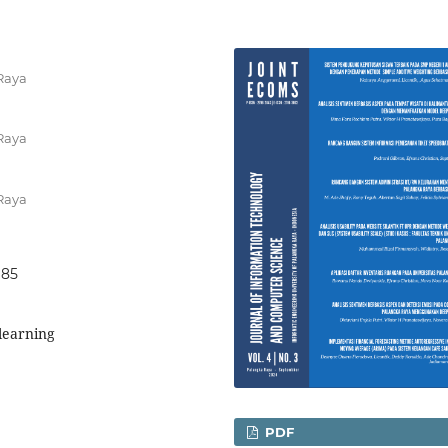
Raya
Raya
Raya
185
learning
PDF