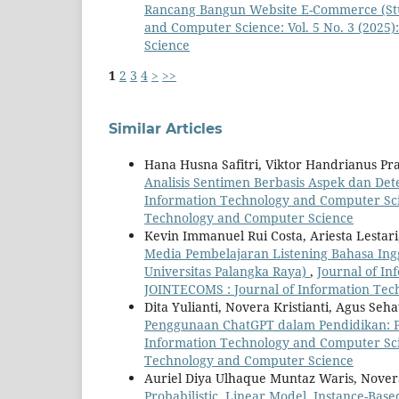
Rancang Bangun Website E-Commerce (St
and Computer Science: Vol. 5 No. 3 (2025
Science
1
2
3
4
>
>>
Similar Articles
Hana Husna Safitri, Viktor Handrianus Pra
Analisis Sentimen Berbasis Aspek dan De
Information Technology and Computer Scie
Technology and Computer Science
Kevin Immanuel Rui Costa, Ariesta Lestar
Media Pembelajaran Listening Bahasa Ingg
Universitas Palangka Raya)
,
Journal of In
JOINTECOMS : Journal of Information Te
Dita Yulianti, Novera Kristianti, Agus S
Penggunaan ChatGPT dalam Pendidikan: 
Information Technology and Computer Scie
Technology and Computer Science
Auriel Diya Ulhaque Muntaz Waris, Novera 
Probabilistic, Linear Model, Instance-Bas