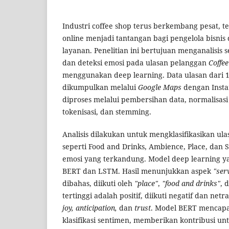
Industri coffee shop terus berkembang pesat, t
online menjadi tantangan bagi pengelola bisni
layanan. Penelitian ini bertujuan menganalisis 
dan deteksi emosi pada ulasan pelanggan
Coffe
menggunakan deep learning. Data ulasan dari 
dikumpulkan melalui
Google Maps
dengan Insta
diproses melalui pembersihan data, normalisasi
tokenisasi, dan stemming.
Analisis dilakukan untuk mengklasifikasikan ul
seperti Food and Drinks, Ambience, Place, dan 
emosi yang terkandung. Model deep learning y
BERT dan LSTM. Hasil menunjukkan aspek
"ser
dibahas, diikuti oleh
"place"
,
"food and drinks"
, 
tertinggi adalah positif, diikuti negatif dan ne
joy, anticipation,
dan
trust
. Model BERT mencapa
klasifikasi sentimen, memberikan kontribusi u