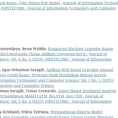
udi Kasus: Toko Bahan Kue Hana)
,
Journal of Information Techno
): JOINTECOMS : Journal of Information Technology and Computer
natawijaya, Ressa Priskila,
Komparasi Machine Learning dalam
teksi Emosi pada Ulasan Aplikasi Lowongan Kerja
,
Journal of
nce: Vol. 6 No. 1 (2026): JOINTECOMS : Journal of Information
i, Agus Sehatman Saragih,
Aplikasi Web Based Learning sebagai
ris (Studi Kasus : Program Studi Pendidikan Bahasa Inggris
formation Technology and Computer Science: Vol. 5 No. 1 (2025):
chnology and Computer Science
ehatman Saragih, Tomas Leonardo,
Aspect-Based Sentiment Analysis
Perbandingan Model LSTM, Bi-LSTM, dan CNN
,
Journal of
nce: Vol. 5 No. 4 (2025): JOINTECOMS : Journal of Information
Kristianti, Felicia Sylviana,
Perbandingan Kinerja Model
ed, dan Ensemble Learning (Studi Kasus: Ulasan Google Playstore