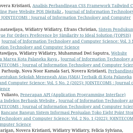
overa Kristianti,
Analisis Perbandingan CSS Framework Tailwind 
ng Page Website POS Digitaliz
,
Journal of Information Technolog
): JOINTECOMS : Journal of Information Technology and Computer
natawijaya, Widiatry Widiatry, Efrans Christian,
Sistem Penduku
For Orders Preference by Similarity to Ideal Solution (TOPSIS)
,
Journal of Information Technology and Computer Science: Vol. 3 
mation Technology and Computer Science
natawijaya, Widiatry Widiatry, Muhammad Dwi Saputra,
Website
a Marga Kota Palangka Raya
,
Journal of Information Technology 
OINTECOMS : Journal of Information Technology and Computer Scie
an Parhusip, Nova Noor Kamala Sari, Novera Kristianti,
Perbanding
entukan Sekolah Menengah Atas (SMA) Terbaik di Kota Palangka
and Computer Science: Vol. 5 No. 2 (2025): JOINTECOMS : Journal 
ience
 Yulianto,
Penerapan API (Application Programming Interface)
 Indekos Berbasis Website
,
Journal of Information Technology a
OINTECOMS : Journal of Information Technology and Computer Scie
,
Rancang Bangun Sistem Informasi Penjualan Toko Eight Point Sto
 Technology and Computer Science: Vol. 2 No. 1 (2022): JOINTECOM
omputer Science
igan, Novera Kristianti, Widiatry Widiatry, Felicia Sylviana,