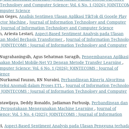
 Technology and Computer Science: Vol. 6 No. 1 (2026): JOINTECOM
omputer Science
ian Geges,
Analisis Sentimen Ulasan Aplikasi TikTok di Google Play
ector Machine
,
Journal of Information Technology and Computer
 : Journal of Information Technology and Computer Science
, Ariesta Lestari,
Aspect-Based Sentiment Analysis pada Ulasan
kan Model Berbasis Transformer
,
Journal of Information Technol
): JOINTECOMS : Journal of Information Technology and Computer
 Nugrahaningsih, Agus Sehatman Saragih,
Pengembangan Aplikasi
unakan Model Mobile-Net V3 Dengan Metode Transfer Learning
,
puter Science: Vol. 6 No. 1 (2026): JOINTECOMS : Journal of
ience
Nurkamal Fauzan, RN Nuraini,
Perbandingan Kinerja Algoritma
teksi Anomali dalam Proses ETL
,
Journal of Information Technolo
): JOINTECOMS : Journal of Information Technology and Computer
atawijaya, Deddy Ronaldo, Jadiaman Parhusip,
Perbandingan dan
di Perpustakaan Menggunakan Machine Learning
,
Journal of
nce: Vol. 5 No. 4 (2025): JOINTECOMS : Journal of Information
ti,
Aspect-Based Sentiment Analysis pada Ulasan Pengguna terhad