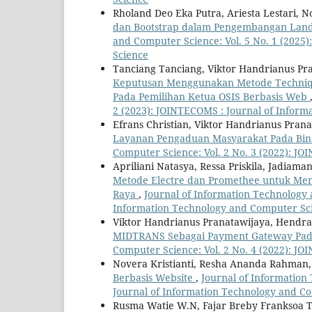
Rholand Deo Eka Putra, Ariesta Lestari, N
dan Bootstrap dalam Pengembangan Landi
and Computer Science: Vol. 5 No. 1 (2025
Science
Tanciang Tanciang, Viktor Handrianus Pra
Keputusan Menggunakan Metode Technique 
Pada Pemilihan Ketua OSIS Berbasis Web
2 (2023): JOINTECOMS : Journal of Infor
Efrans Christian, Viktor Handrianus Pra
Layanan Pengaduan Masyarakat Pada Bin
Computer Science: Vol. 2 No. 3 (2022): J
Apriliani Natasya, Ressa Priskila, Jadiam
Metode Electre dan Promethee untuk Men
Raya
,
Journal of Information Technology 
Information Technology and Computer Sc
Viktor Handrianus Pranatawijaya, Hendra
MIDTRANS Sebagai Payment Gateway Pada
Computer Science: Vol. 2 No. 4 (2022): J
Novera Kristianti, Resha Ananda Rahman
Berbasis Website
,
Journal of Information
Journal of Information Technology and C
Rusma Watie W.N, Fajar Breby Franksoa Tar