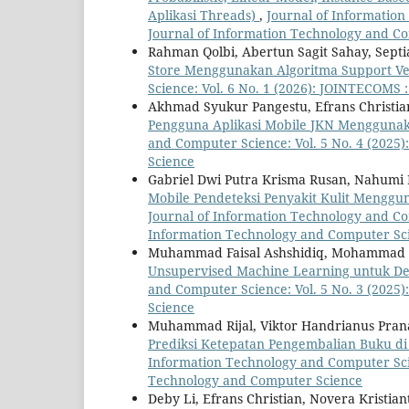
Aplikasi Threads)
,
Journal of Information
Journal of Information Technology and C
Rahman Qolbi, Abertun Sagit Sahay, Sept
Store Menggunakan Algoritma Support V
Science: Vol. 6 No. 1 (2026): JOINTECOMS
Akhmad Syukur Pangestu, Efrans Christian
Pengguna Aplikasi Mobile JKN Mengguna
and Computer Science: Vol. 5 No. 4 (2025
Science
Gabriel Dwi Putra Krisma Rusan, Nahumi
Mobile Pendeteksi Penyakit Kulit Mengg
Journal of Information Technology and Com
Information Technology and Computer Sc
Muhammad Faisal Ashshidiq, Mohammad 
Unsupervised Machine Learning untuk De
and Computer Science: Vol. 5 No. 3 (2025
Science
Muhammad Rijal, Viktor Handrianus Pran
Prediksi Ketepatan Pengembalian Buku 
Information Technology and Computer Scie
Technology and Computer Science
Deby Li, Efrans Christian, Novera Kristian