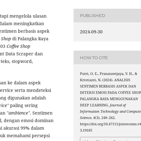
etapi mengelola ulasan
PUBLISHED
s dalam meningkatkan
sentimen berbasis aspek
2024-09-30
e Shop
di Palangka Raya
103
Coffee Shop
nt Data Scraper dan
HOW TO CITE
 teks, stopword,
Putri, O. E., Pranatawijaya, V. H., &
Kristianti, N. (2024). ANALISIS
asan ke dalam aspek
SENTIMEN BERBASIS ASPEK DAN
Service serta mendeteksi
DETEKSI EMOSI PADA COFFEE SHO
ang digunakan adalah
PALANGKA RAYA MENGGUNAKAN
vice"
paling sering
DEEP LEARNING.
Journal of
Information Technology and Compute
dan
"ambience"
. Sentimen
Science
,
4
(3), 249–262.
tral, dengan emosi dominan
https://doi.org/10.47111/jointecoms.v4
i akurasi 99% dalam
3.19185
ntuk memahami persepsi