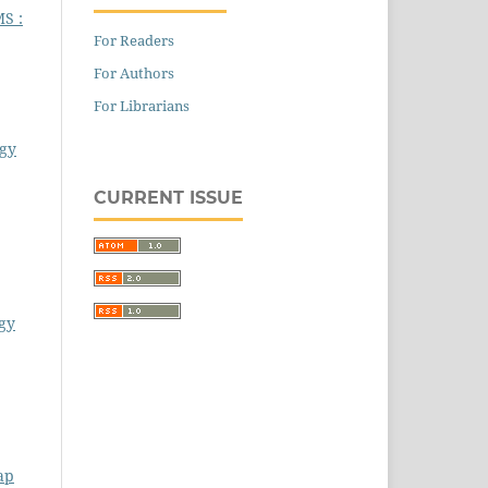
S :
For Readers
For Authors
For Librarians
ogy
CURRENT ISSUE
gy
ap