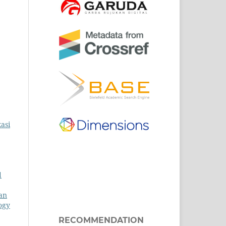
asi
d
an
ogy
RECOMMENDATION