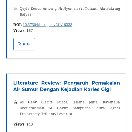
Qeyla Resido Ambeng, Ni Nyoman Sri Yuliani, Abi Bakring
Balyas
DOI:
10.37304/barigas.v2i1.10338
Views:
167
PDF
Literature Review: Pengaruh Pemakaian
Air Sumur Dengan Kejadian Karies Gigi
As Gaby Clarita Purba, Helena Jelita, Ravenalla
Abdurrahman Al Hakim Sampurna Putra, Agnes
Frethernety, Trilianty Lestarisa
Views:
140