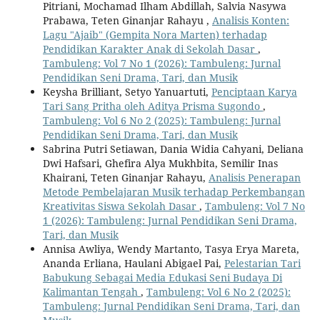
Pitriani, Mochamad Ilham Abdillah, Salvia Nasywa
Prabawa, Teten Ginanjar Rahayu ,
Analisis Konten:
Lagu "Ajaib" (Gempita Nora Marten) terhadap
Pendidikan Karakter Anak di Sekolah Dasar
,
Tambuleng: Vol 7 No 1 (2026): Tambuleng: Jurnal
Pendidikan Seni Drama, Tari, dan Musik
Keysha Brilliant, Setyo Yanuartuti,
Penciptaan Karya
Tari Sang Pritha oleh Aditya Prisma Sugondo
,
Tambuleng: Vol 6 No 2 (2025): Tambuleng: Jurnal
Pendidikan Seni Drama, Tari, dan Musik
Sabrina Putri Setiawan, Dania Widia Cahyani, Deliana
Dwi Hafsari, Ghefira Alya Mukhbita, Semilir Inas
Khairani, Teten Ginanjar Rahayu,
Analisis Penerapan
Metode Pembelajaran Musik terhadap Perkembangan
Kreativitas Siswa Sekolah Dasar
,
Tambuleng: Vol 7 No
1 (2026): Tambuleng: Jurnal Pendidikan Seni Drama,
Tari, dan Musik
Annisa Awliya, Wendy Martanto, Tasya Erya Mareta,
Ananda Erliana, Haulani Abigael Pai,
Pelestarian Tari
Babukung Sebagai Media Edukasi Seni Budaya Di
Kalimantan Tengah
,
Tambuleng: Vol 6 No 2 (2025):
Tambuleng: Jurnal Pendidikan Seni Drama, Tari, dan