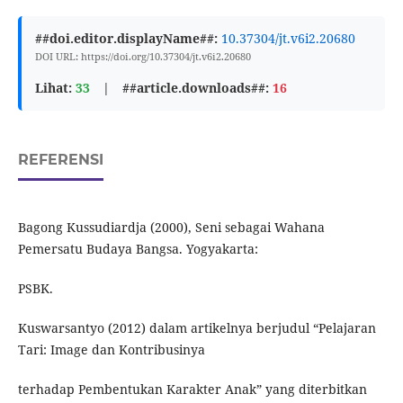
##doi.editor.displayName##:
10.37304/jt.v6i2.20680
DOI URL: https://doi.org/10.37304/jt.v6i2.20680
Lihat:
33
|
##article.downloads##:
16
REFERENSI
Bagong Kussudiardja (2000), Seni sebagai Wahana
Pemersatu Budaya Bangsa. Yogyakarta:
PSBK.
Kuswarsantyo (2012) dalam artikelnya berjudul “Pelajaran
Tari: Image dan Kontribusinya
terhadap Pembentukan Karakter Anak” yang diterbitkan