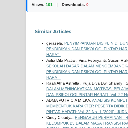
Views:
101
|
Downloads:
0
Similar Articles
gerasela,
PENYIMPANGAN DISIPLIN DI DU
PENDIDIKAN DAN PSIKOLOGI PINTAR HARAT
HARATI
Aulia Dila Pratiwi, Vina Febriyanti, Susan Ri
SEKOLAH DASAR DALAM MENGEMBANGKA
PENDIDIKAN DAN PSIKOLOGI PINTAR HARAT
HARATI
Raafi Atha Astrella , Puja Diva Dwi Shandy , S
DALAM MENINGKATKAN MOTIVASI BELAJAR 
DAN PSIKOLOGI PINTAR HARATI: Vol. 22 N
ADMA PUTRICIA MILKA,
ANALISIS KOMPET
MEMBENTUK KARAKTER PESERTA DIDIK D
PINTAR HARATI: Vol. 22 No. 1 (2026): J
Cindy Cloudya,
PENGARUH PERMAINAN TR
KELOMPOK B3 DALAM MASA TRANSISI PA