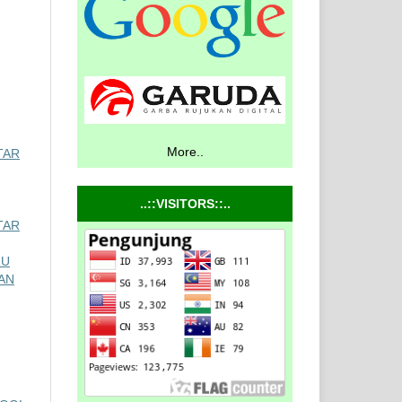
More..
TAR
..::VISITORS::..
TAR
RU
AN