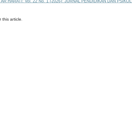
R HARATI: Vol. 22 No. 1 (2026): JURNAL PENDIDIKAN DAN PSIKO
 this article.