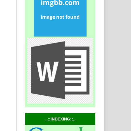
..::INDEXING::..