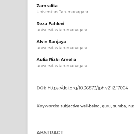
Zamralita
Universitas Tarumanagara
Reza Fahlevi
universitas tarumanagara
Alvin Sanjaya
universitas tarumanagara
Aulia Rizki Amelia
universitas tarumanagara
DOI:
https://doi.org/10.36873/jph.v21i2.17064
Keywords:
subjective well-being, guru, sumba, nu
ABSTRACT