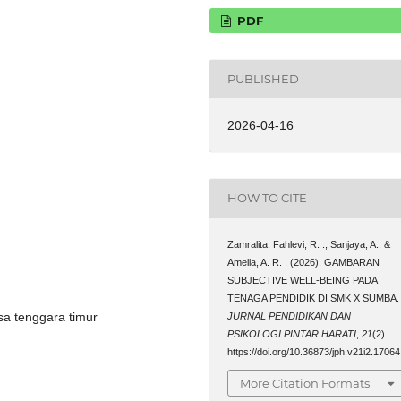
PDF
PUBLISHED
2026-04-16
HOW TO CITE
Zamralita, Fahlevi, R. ., Sanjaya, A., &
Amelia, A. R. . (2026). GAMBARAN
SUBJECTIVE WELL-BEING PADA
TENAGA PENDIDIK DI SMK X SUMBA.
sa tenggara timur
JURNAL PENDIDIKAN DAN
PSIKOLOGI PINTAR HARATI
,
21
(2).
https://doi.org/10.36873/jph.v21i2.17064
More Citation Formats