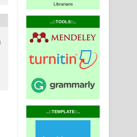
Librarians
..::TOOLS::..
I
..::TEMPLATE::..