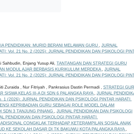
NIA PENDIDIKAN: MURID BERANI MELAWAN GURU
,
JURNAL
I: Vol. 21 No. 2 (2025): JURNAL PENDIDIKAN DAN PSIKOLOGI PIN
zki Sahbudin, Enjang Yusup Ali,
TANTANGAN DAN STRATEGI GURU
N MODUL AJAR BERBASIS KURIKULUM MERDEKA
,
JURNAL
I: Vol. 21 No. 2 (2025): JURNAL PENDIDIKAN DAN PSIKOLOGI PIN
iti Zuraida , Nur Fitriyah , Pankrasius Dastin Permadi ,
STRATEGI GU
SISWA KELAS III-A DI SDN 6 PALANGKA RAYA
,
JURNAL PENDIDIK
o. 1 (2026): JURNAL PENDIDIKAN DAN PSIKOLOGI PINTAR HARATI.
ENSI KEPRIBADIAN GURU SEBAGAI ROLE MODEL DALAM
I SDN 3 TANJUNG PINANG
,
JURNAL PENDIDIKAN DAN PSIKOLOGI
URNAL PENDIDIKAN DAN PSIKOLOGI PINTAR HARATI.
ADISIONAL CONGKLAK TERHADAP KETERAMPILAN SOSIAL ANAK
UD KE SEKOLAH DASAR DI TK BAKUWU KOTA PALANGKA RAYA
,