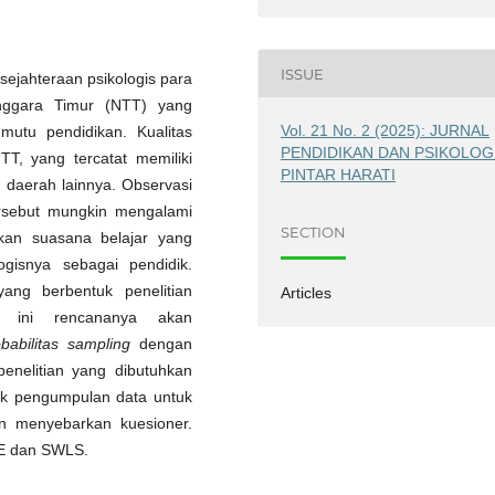
ISSUE
sejahteraan psikologis para
nggara Timur (NTT) yang
Vol. 21 No. 2 (2025): JURNAL
mutu pendidikan. Kualitas
PENDIDIKAN DAN PSIKOLOG
TT, yang tercatat memiliki
PINTAR HARATI
n daerah lainnya. Observasi
ersebut mungkin mengalami
SECTION
kan suasana belajar yang
ogisnya sebagai pendidik.
 yang berbentuk penelitian
Articles
ian ini rencananya akan
babilitas sampling
dengan
 penelitian yang dibutuhkan
ik pengumpulan data untuk
an menyebarkan kuesioner.
ANE dan SWLS.