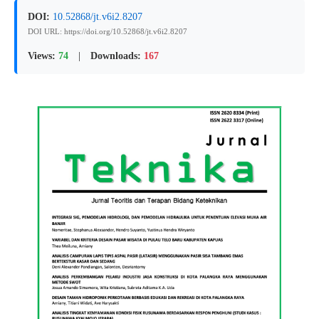
DOI:
10.52868/jt.v6i2.8207
DOI URL: https://doi.org/10.52868/jt.v6i2.8207
Views:
74
|
Downloads:
167