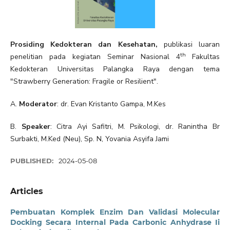
Prosiding Kedokteran dan Kesehatan,
publikasi luaran
th
penelitian pada kegiatan Seminar Nasional 4
Fakultas
Kedokteran Universitas Palangka Raya dengan tema
"Strawberry Generation: Fragile or Resilient".
A.
Moderator
: dr. Evan Kristanto Gampa, M.Kes
B.
Speaker
: Citra Ayi Safitri, M. Psikologi, dr. Ranintha Br
Surbakti, M.Ked (Neu), Sp. N, Yovania Asyifa Jami
PUBLISHED:
2024-05-08
Articles
Pembuatan Komplek Enzim Dan Validasi Molecular
Docking Secara Internal Pada Carbonic Anhydrase Ii