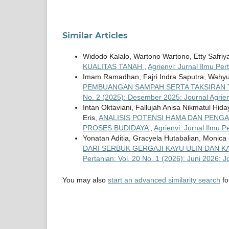
Similar Articles
Widodo Kalalo, Wartono Wartono, Etty Safriy
KUALITAS TANAH
,
Agrienvi: Jurnal Ilmu Pe
Imam Ramadhan, Fajri Indra Saputra, Wahyu F
PEMBUANGAN SAMPAH SERTA TAKSIRAN 
No. 2 (2025): Desember 2025: Journal Agrien
Intan Oktaviani, Fallujah Anisa Nikmatul Hid
Eris,
ANALISIS POTENSI HAMA DAN PENG
PROSES BUDIDAYA
,
Agrienvi: Jurnal Ilmu P
Yonatan Aditia, Gracyela Hutabalian, Monica 
DARI SERBUK GERGAJI KAYU ULIN DAN 
Pertanian: Vol. 20 No. 1 (2026): Juni 2026: J
You may also
start an advanced similarity search
for