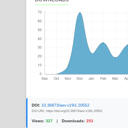
DOI:
10.36873/aev.v19i1.20552
DOI URL: https://doi.org/10.36873/aev.v19i1.20552
Views:
327
|
Downloads:
253