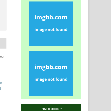
lmu
ve
l
..::INDEXING::..