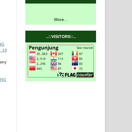
More...
..::VISITORS::..
NG
. 19
iany
ANG