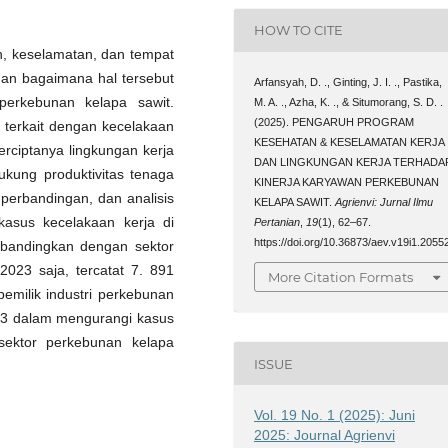
HOW TO CITE
an, keselamatan, dan tempat
3 dan bagaimana hal tersebut
Arfansyah, D. ., Ginting, J. I. ., Pastika,
 perkebunan kelapa sawit.
M. A. ., Azha, K. ., & Situmorang, S. D. .
(2025). PENGARUH PROGRAM
ma terkait dengan kecelakaan
KESEHATAN & KESELAMATAN KERJA
erciptanya lingkungan kerja
DAN LINGKUNGAN KERJA TERHADA
ukung produktivitas tenaga
KINERJA KARYAWAN PERKEBUNAN
 perbandingan, dan analisis
KELAPA SAWIT.
Agrienvi: Jurnal Ilmu
kasus kecelakaan kerja di
Pertanian
,
19
(1), 62–67.
https://doi.org/10.36873/aev.v19i1.2055
dibandingkan dengan sektor
 2023 saja, tercatat 7. 891
More Citation Formats
 pemilik industri perkebunan
K3 dalam mengurangi kasus
 sektor perkebunan kelapa
ISSUE
Vol. 19 No. 1 (2025): Juni
2025: Journal Agrienvi