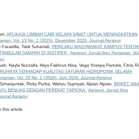
ani,
APLIKASI LIMBAH CAIR KELAPA SAWIT UNTUK MENINGKATKAN
rtanian: Vol. 19 No. 2 (2025): Desember 2025: Journal Agrienvi
aradilla, Tatik Suhartati,
PERILAKU MASYARAKAT KAMPUS TENTA
TIMBULAN SAMPAH DI INSTIPER
,
Agrienvi: Jurnal Ilmu Pertanian: Vol
vi
ayah, Nayla Nurzalfa, Aliya Fakhrun Nisa, Vega Yosepa Pamela, Fitria R
ARUHNYA TERHADAP KUALITAS SAYURAN HIDROPONIK SELAMA
ertanian: Vol. 20 No. 1 (2026): Juni 2026: Journal Agrienvi
Simanjuntak, Ricky Purba, Wahyu Supriyati, Alpian Alpian,
BRIKET AR
KAYU BENUAS DENGAN PEREKAT TAPIOKA
,
Agrienvi: Jurnal Ilmu
ournal Agrienvi
 this article.