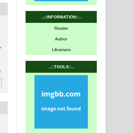
..::INFORMATION::..
Reader
Author
P
Librarians
..::TOOLS::..
2