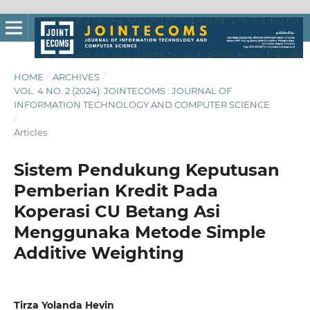
HOME
/
ARCHIVES
/
VOL. 4 NO. 2 (2024): JOINTECOMS : JOURNAL OF
INFORMATION TECHNOLOGY AND COMPUTER SCIENCE
/
Articles
Sistem Pendukung Keputusan
Pemberian Kredit Pada
Koperasi CU Betang Asi
Menggunaka Metode Simple
Additive Weighting
Tirza Yolanda Hevin