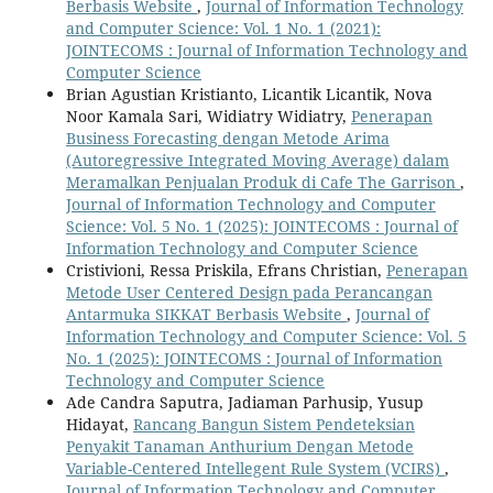
Berbasis Website
,
Journal of Information Technology
and Computer Science: Vol. 1 No. 1 (2021):
JOINTECOMS : Journal of Information Technology and
Computer Science
Brian Agustian Kristianto, Licantik Licantik, Nova
Noor Kamala Sari, Widiatry Widiatry,
Penerapan
Business Forecasting dengan Metode Arima
(Autoregressive Integrated Moving Average) dalam
Meramalkan Penjualan Produk di Cafe The Garrison
,
Journal of Information Technology and Computer
Science: Vol. 5 No. 1 (2025): JOINTECOMS : Journal of
Information Technology and Computer Science
Cristivioni, Ressa Priskila, Efrans Christian,
Penerapan
Metode User Centered Design pada Perancangan
Antarmuka SIKKAT Berbasis Website
,
Journal of
Information Technology and Computer Science: Vol. 5
No. 1 (2025): JOINTECOMS : Journal of Information
Technology and Computer Science
Ade Candra Saputra, Jadiaman Parhusip, Yusup
Hidayat,
Rancang Bangun Sistem Pendeteksian
Penyakit Tanaman Anthurium Dengan Metode
Variable-Centered Intellegent Rule System (VCIRS)
,
Journal of Information Technology and Computer