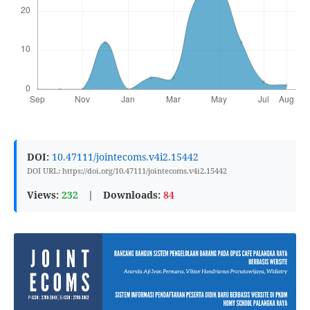
DOI:
10.47111/jointecoms.v4i2.15442
DOI URL: https://doi.org/10.47111/jointecoms.v4i2.15442
Views:
232
|
Downloads:
84