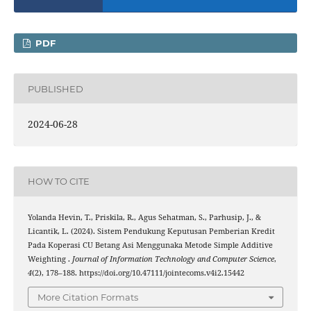
PDF
PUBLISHED
2024-06-28
HOW TO CITE
Yolanda Hevin, T., Priskila, R., Agus Sehatman, S., Parhusip, J., &
Licantik, L. (2024). Sistem Pendukung Keputusan Pemberian Kredit
Pada Koperasi CU Betang Asi Menggunaka Metode Simple Additive
Weighting .
Journal of Information Technology and Computer Science
,
4
(2), 178–188. https://doi.org/10.47111/jointecoms.v4i2.15442
More Citation Formats