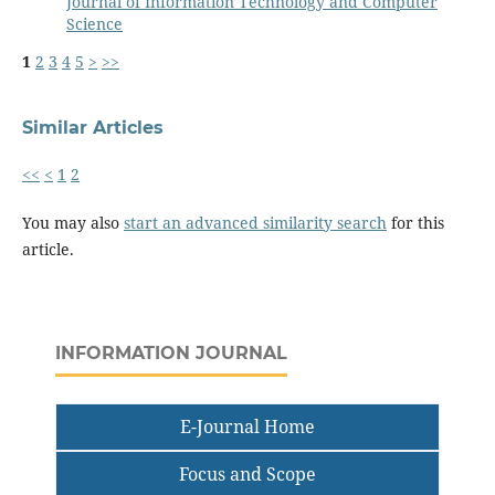
Journal of Information Technology and Computer
Science
1
2
3
4
5
>
>>
Similar Articles
<<
<
1
2
You may also
start an advanced similarity search
for this
article.
INFORMATION JOURNAL
E-Journal Home
Focus and Scope