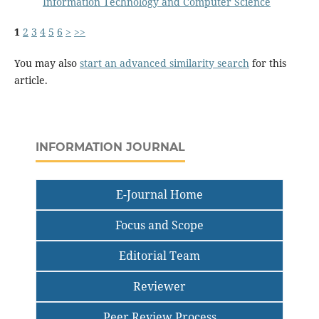
Information Technology and Computer Science
1
2
3
4
5
6
>
>>
You may also
start an advanced similarity search
for this
article.
INFORMATION JOURNAL
E-Journal Home
Focus and Scope
Editorial Team
Reviewer
Peer Review Process