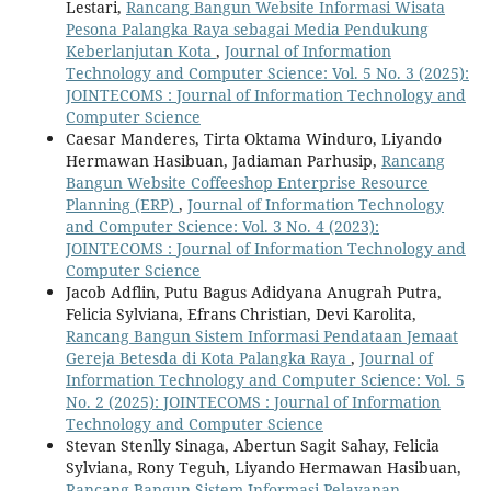
Lestari,
Rancang Bangun Website Informasi Wisata
Pesona Palangka Raya sebagai Media Pendukung
Keberlanjutan Kota
,
Journal of Information
Technology and Computer Science: Vol. 5 No. 3 (2025):
JOINTECOMS : Journal of Information Technology and
Computer Science
Caesar Manderes, Tirta Oktama Winduro, Liyando
Hermawan Hasibuan, Jadiaman Parhusip,
Rancang
Bangun Website Coffeeshop Enterprise Resource
Planning (ERP)
,
Journal of Information Technology
and Computer Science: Vol. 3 No. 4 (2023):
JOINTECOMS : Journal of Information Technology and
Computer Science
Jacob Adflin, Putu Bagus Adidyana Anugrah Putra,
Felicia Sylviana, Efrans Christian, Devi Karolita,
Rancang Bangun Sistem Informasi Pendataan Jemaat
Gereja Betesda di Kota Palangka Raya
,
Journal of
Information Technology and Computer Science: Vol. 5
No. 2 (2025): JOINTECOMS : Journal of Information
Technology and Computer Science
Stevan Stenlly Sinaga, Abertun Sagit Sahay, Felicia
Sylviana, Rony Teguh, Liyando Hermawan Hasibuan,
Rancang Bangun Sistem Informasi Pelayanan