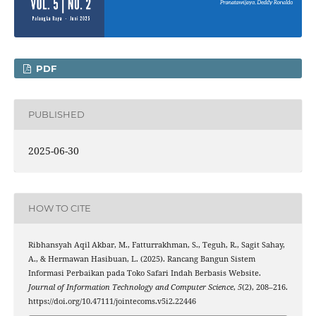
PDF
PUBLISHED
2025-06-30
HOW TO CITE
Ribhansyah Aqil Akbar, M., Fatturrakhman, S., Teguh, R., Sagit Sahay,
A., & Hermawan Hasibuan, L. (2025). Rancang Bangun Sistem
Informasi Perbaikan pada Toko Safari Indah Berbasis Website.
Journal of Information Technology and Computer Science
,
5
(2), 208–216.
https://doi.org/10.47111/jointecoms.v5i2.22446