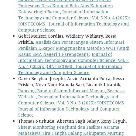
Puskesmas Desa Kumpai Batu Atas Kabupaten
Kotawaringin Barat
,
Journal of Information
Technology and Computer Science: Vol. 5 No. 4 (2025):
JOINTECOMS : Journal of Information Technology and
Computer Science
Gebri Meizeri Cordias, Widiatry Widiatry, Ressa
Priskila,
Analisis dan Perancangan Sistem Informasi
Penilaian E-Rapor Menggunakan Metode SWOT (Studi
Kasus: SMA Negeri 1 Parenggean)
,
Journal of
Information Technology and Computer Science: Vol. 5
No. 4 (2025): JOINTECOMS : Journal of Information
Technology and Computer Science
Gavin Berylian Josepto, Arvin Ardianto Putra, Ressa
Priskila, Nova Noor Kamala Sari, Licantik Licantik,
Rancang Bangun Sistem Informasi Magang Berbasis
Website
,
Journal of Information Technology and
Computer Science: Vol. 5 No. 3 (2025): JOINTECOMS :
Journal of Information Technology and Computer
Science
Thomas Nurhuda, Abertun Sagit Sahay, Rony Teguh,
Sistem Monitoring Penghuni dan Fasilitas Asrama
Mahasiswa Tira Tangka Balang Kabupaten Murung