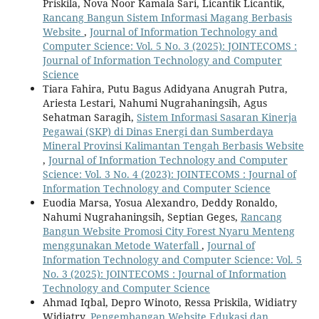
Priskila, Nova Noor Kamala Sari, Licantik Licantik,
Rancang Bangun Sistem Informasi Magang Berbasis
Website
,
Journal of Information Technology and
Computer Science: Vol. 5 No. 3 (2025): JOINTECOMS :
Journal of Information Technology and Computer
Science
Tiara Fahira, Putu Bagus Adidyana Anugrah Putra,
Ariesta Lestari, Nahumi Nugrahaningsih, Agus
Sehatman Saragih,
Sistem Informasi Sasaran Kinerja
Pegawai (SKP) di Dinas Energi dan Sumberdaya
Mineral Provinsi Kalimantan Tengah Berbasis Website
,
Journal of Information Technology and Computer
Science: Vol. 3 No. 4 (2023): JOINTECOMS : Journal of
Information Technology and Computer Science
Euodia Marsa, Yosua Alexandro, Deddy Ronaldo,
Nahumi Nugrahaningsih, Septian Geges,
Rancang
Bangun Website Promosi City Forest Nyaru Menteng
menggunakan Metode Waterfall
,
Journal of
Information Technology and Computer Science: Vol. 5
No. 3 (2025): JOINTECOMS : Journal of Information
Technology and Computer Science
Ahmad Iqbal, Depro Winoto, Ressa Priskila, Widiatry
Widiatry,
Pengembangan Website Edukasi dan