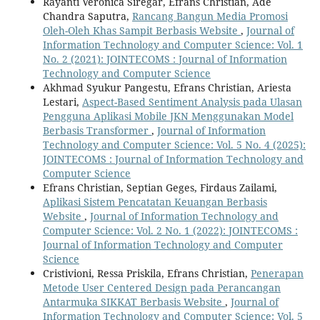
Rayanti Veronica Siregar, Efrans Christian, Ade
Chandra Saputra,
Rancang Bangun Media Promosi
Oleh-Oleh Khas Sampit Berbasis Website
,
Journal of
Information Technology and Computer Science: Vol. 1
No. 2 (2021): JOINTECOMS : Journal of Information
Technology and Computer Science
Akhmad Syukur Pangestu, Efrans Christian, Ariesta
Lestari,
Aspect-Based Sentiment Analysis pada Ulasan
Pengguna Aplikasi Mobile JKN Menggunakan Model
Berbasis Transformer
,
Journal of Information
Technology and Computer Science: Vol. 5 No. 4 (2025):
JOINTECOMS : Journal of Information Technology and
Computer Science
Efrans Christian, Septian Geges, Firdaus Zailami,
Aplikasi Sistem Pencatatan Keuangan Berbasis
Website
,
Journal of Information Technology and
Computer Science: Vol. 2 No. 1 (2022): JOINTECOMS :
Journal of Information Technology and Computer
Science
Cristivioni, Ressa Priskila, Efrans Christian,
Penerapan
Metode User Centered Design pada Perancangan
Antarmuka SIKKAT Berbasis Website
,
Journal of
Information Technology and Computer Science: Vol. 5