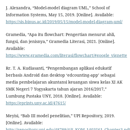
J. Alexandra, “Model-model diagram UML,” School of
Information Systems, May 15, 2019. [Online]. Available:
https://sis.binus.ac.id/2019/05/15/model-model-diagram-uml/
Gramedia, “Apa itu flowchart: Pengertian menurut ahli,
fungsi, dan jenisnya,” Gramedia Literasi, 2021. [Online].
Available:
https://www.gramedia.com/literasi/flowchart/#google_vignette
Rr. T. A. Kudiasanti, “Pengembangan aplikasi edukatif
berbasis Android dan desktop ‘edcounting-app’ sebagai
media pembelajaran akuntansi keuangan siswa kelas XI AK
SMK Negeri 7 Yogyakarta tahun ajaran 2016/2017,”
Lumbung Pustaka UNY, 2018. [Online]. Available:
https://eprints.uny.ac.id/47615/
Meyisi, “Bab III model penelitian,” UPI Repository, 2019.
[Online]. Available:
http://repository.upi.edu/48789/4/S_KOM_1403561_Chapter3.pd