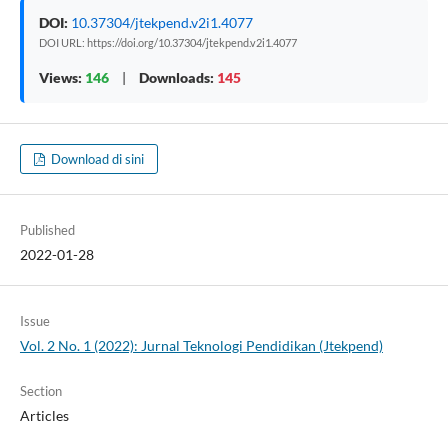
DOI:
10.37304/jtekpend.v2i1.4077
DOI URL: https://doi.org/10.37304/jtekpend.v2i1.4077
Views:
146
|
Downloads:
145
Download di sini
Published
2022-01-28
Issue
Vol. 2 No. 1 (2022): Jurnal Teknologi Pendidikan (Jtekpend)
Section
Articles