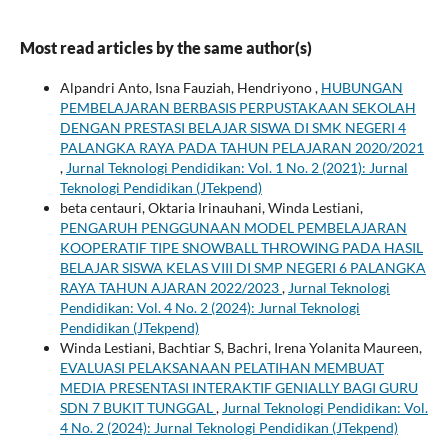
Most read articles by the same author(s)
Alpandri Anto, Isna Fauziah, Hendriyono ,
HUBUNGAN
PEMBELAJARAN BERBASIS PERPUSTAKAAN SEKOLAH
DENGAN PRESTASI BELAJAR SISWA DI SMK NEGERI 4
PALANGKA RAYA PADA TAHUN PELAJARAN 2020/2021
,
Jurnal Teknologi Pendidikan: Vol. 1 No. 2 (2021): Jurnal
Teknologi Pendidikan (JTekpend)
beta centauri, Oktaria Irinauhani, Winda Lestiani,
PENGARUH PENGGUNAAN MODEL PEMBELAJARAN
KOOPERATIF TIPE SNOWBALL THROWING PADA HASIL
BELAJAR SISWA KELAS VIII DI SMP NEGERI 6 PALANGKA
RAYA TAHUN AJARAN 2022/2023
,
Jurnal Teknologi
Pendidikan: Vol. 4 No. 2 (2024): Jurnal Teknologi
Pendidikan (JTekpend)
Winda Lestiani, Bachtiar S, Bachri, Irena Yolanita Maureen,
EVALUASI PELAKSANAAN PELATIHAN MEMBUAT
MEDIA PRESENTASI INTERAKTIF GENIALLY BAGI GURU
SDN 7 BUKIT TUNGGAL
,
Jurnal Teknologi Pendidikan: Vol.
4 No. 2 (2024): Jurnal Teknologi Pendidikan (JTekpend)