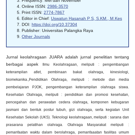
Frequency: Mei dan November
Online ISSN:
2986-3570
Print ISSN:
2774-7867
Editor in Chief:
Uswatun Hasanah P S, S.KM., M.Kes
DOI:
https://doi.org/10.37304
Publisher: Universitas Palangka Raya
Other Journals
Jurnal keolahragaan JUARA adalah jurnal penelitian tentang
berbagai aspek
Ilmu Keolahragaan, meliputi : pengembangan
keterampilan atlet, pembinaan bakat olahraga, kinesiologi,
biomekanika.,
Pendidikan Olahraga, meliputi : metode dan media
pembelajaran PJOK, pengembangan keterampilan olahraga siswa.
Kesehatan Olahraga, meilputi : pendidikan dan promosi kesehatan,
pencegahan dan perawatan cedera olahraga, komponen kebugaran
jasmani dan bentuk postur tubuh, gizi olahraga, serta kegiatan Unit
Kesehatan Sekolah (UKS).
Teknologi keolahragaan, meliputi : sarana dan
prasarana pelatihan olahraga.
Olahraga Masyarakat meliputi :
pemanfaatan waktu dalam berolahraga, pemanfaaatan fasilitas umum