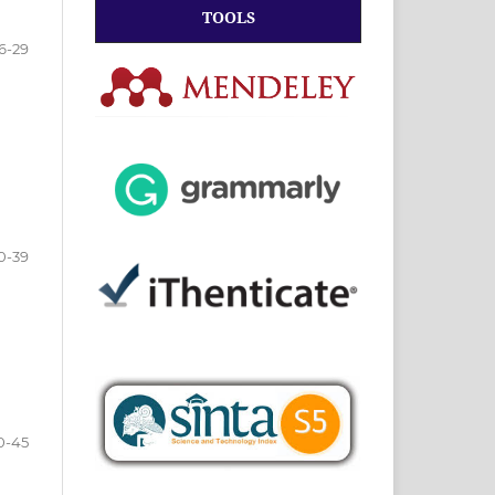
TOOLS
6-29
0-39
0-45