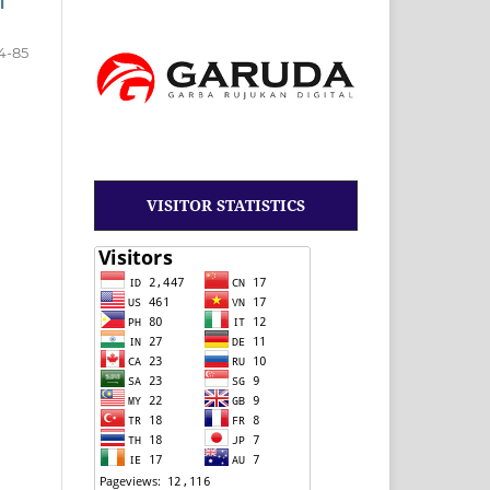
i
4-85
VISITOR STATISTICS