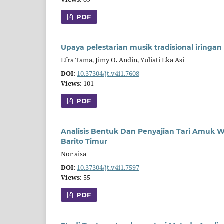
PDF
Upaya pelestarian musik tradisional iring
Efra Tama, Jimy O. Andin, Yuliati Eka Asi
DOI:
10.37304/jt.v4i1.7608
Views:
101
PDF
Analisis Bentuk Dan Penyajian Tari Amuk W
Barito Timur
Nor aisa
DOI:
10.37304/jt.v4i1.7597
Views:
55
PDF