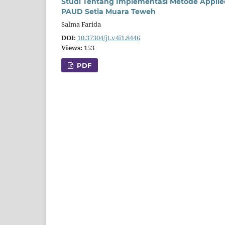
Studi Tentang Implementasi Metode Applied
PAUD Setia Muara Teweh
Salma Farida
DOI:
10.37304/jt.v4i1.8446
Views:
153
PDF