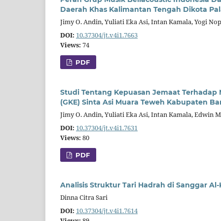
Daerah Khas Kalimantan Tengah Dikota Pa
Jimy O. Andin, Yuliati Eka Asi, Intan Kamala, Yogi No
DOI:
10.37304/jt.v4i1.7663
Views:
74
PDF
Studi Tentang Kepuasan Jemaat Terhadap M
(GKE) Sinta Asi Muara Teweh Kabupaten Bar
Jimy O. Andin, Yuliati Eka Asi, Intan Kamala, Edwin
DOI:
10.37304/jt.v4i1.7631
Views:
80
PDF
Analisis Struktur Tari Hadrah di Sanggar A
Dinna Citra Sari
DOI:
10.37304/jt.v4i1.7614
Views:
89