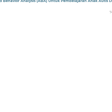
 Behavior Analysis (ABA) Untuk Pembelajaran Anak Autis D
7