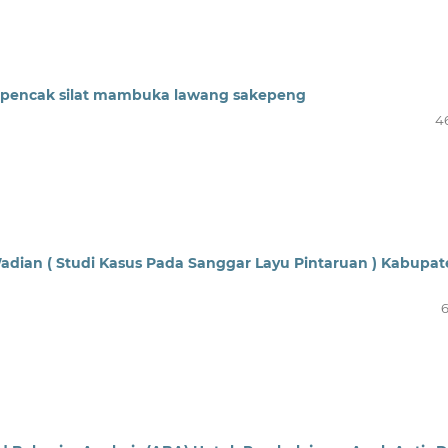
an pencak silat mambuka lawang sakepeng
4
adian ( Studi Kasus Pada Sanggar Layu Pintaruan ) Kabupa
6