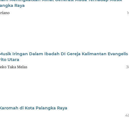
langka Raya
priano
1
usik Iringan Dalam Ibadah DI Gereja Kalimantan Evangelis
ito Utara
 Meko Taka Melas
3
l-Karomah di Kota Palangka Raya
4