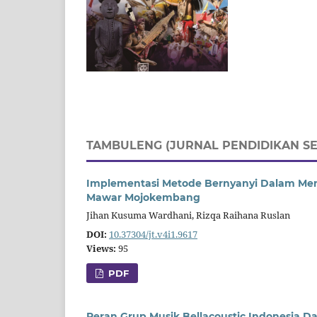
TAMBULENG (JURNAL PENDIDIKAN SE
Implementasi Metode Bernyanyi Dalam Me
Mawar Mojokembang
Jihan Kusuma Wardhani, Rizqa Raihana Ruslan
DOI:
10.37304/jt.v4i1.9617
Views:
95
PDF
Peran Grup Musik Bellacoustic Indonesia 