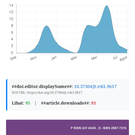
##doi.editor.displayName##:
10.37304/jt.v4i1.9617
DOI URL: https://doi.org/10.37304/jt.v4i1.9617
Lihat:
95
|
##article.downloads##:
81