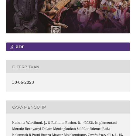
PDF
DITERBITKAN
30-06-2023
CARA MENGUTIP
Kusuma Wardhani, J., & Raihana Ruslan, R. . (2023). Implementasi
Metode Bernyanyi Dalam Meningkatkan Self Confidence Pada
Kelompok B Paud Bunga Mawar Mojokembang.
Tambuleng
,
4
(1), 1–15.