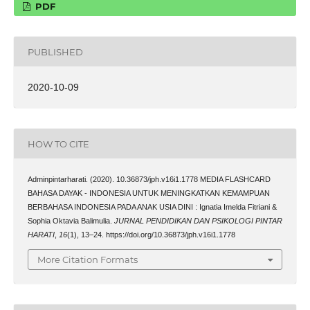
PDF
PUBLISHED
2020-10-09
HOW TO CITE
Adminpintarharati. (2020). 10.36873/jph.v16i1.1778 MEDIA FLASHCARD
BAHASA DAYAK - INDONESIA UNTUK MENINGKATKAN KEMAMPUAN
BERBAHASA INDONESIA PADA ANAK USIA DINI : Ignatia Imelda Fitriani &
Sophia Oktavia Balimulia.
JURNAL PENDIDIKAN DAN PSIKOLOGI PINTAR
HARATI
,
16
(1), 13–24. https://doi.org/10.36873/jph.v16i1.1778
More Citation Formats