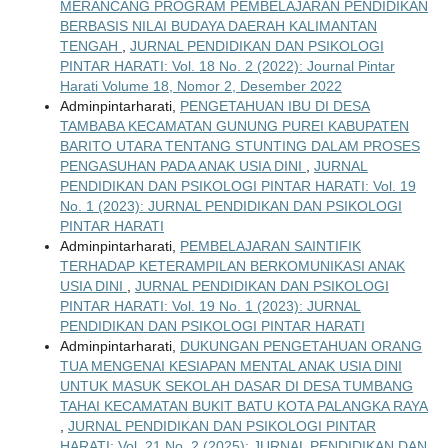
MERANCANG PROGRAM PEMBELAJARAN PENDIDIKAN
BERBASIS NILAI BUDAYA DAERAH KALIMANTAN
TENGAH
,
JURNAL PENDIDIKAN DAN PSIKOLOGI
PINTAR HARATI: Vol. 18 No. 2 (2022): Journal Pintar
Harati Volume 18, Nomor 2, Desember 2022
Adminpintarharati,
PENGETAHUAN IBU DI DESA
TAMBABA KECAMATAN GUNUNG PUREI KABUPATEN
BARITO UTARA TENTANG STUNTING DALAM PROSES
PENGASUHAN PADA ANAK USIA DINI
,
JURNAL
PENDIDIKAN DAN PSIKOLOGI PINTAR HARATI: Vol. 19
No. 1 (2023): JURNAL PENDIDIKAN DAN PSIKOLOGI
PINTAR HARATI
Adminpintarharati,
PEMBELAJARAN SAINTIFIK
TERHADAP KETERAMPILAN BERKOMUNIKASI ANAK
USIA DINI
,
JURNAL PENDIDIKAN DAN PSIKOLOGI
PINTAR HARATI: Vol. 19 No. 1 (2023): JURNAL
PENDIDIKAN DAN PSIKOLOGI PINTAR HARATI
Adminpintarharati,
DUKUNGAN PENGETAHUAN ORANG
TUA MENGENAI KESIAPAN MENTAL ANAK USIA DINI
UNTUK MASUK SEKOLAH DASAR DI DESA TUMBANG
TAHAI KECAMATAN BUKIT BATU KOTA PALANGKA RAYA
,
JURNAL PENDIDIKAN DAN PSIKOLOGI PINTAR
HARATI: Vol. 21 No. 2 (2025): JURNAL PENDIDIKAN DAN