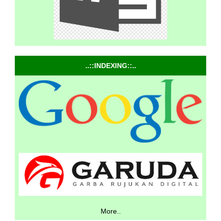
..::INDEXING::..
More..