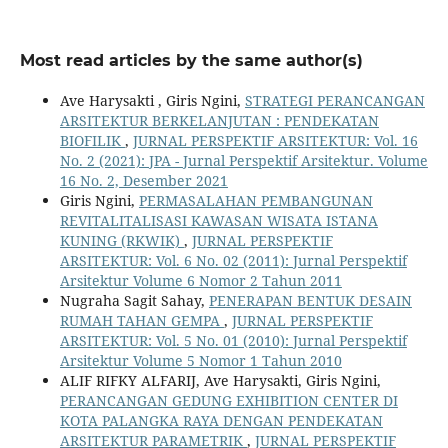
Most read articles by the same author(s)
Ave Harysakti , Giris Ngini,
STRATEGI PERANCANGAN
ARSITEKTUR BERKELANJUTAN : PENDEKATAN
BIOFILIK
,
JURNAL PERSPEKTIF ARSITEKTUR: Vol. 16
No. 2 (2021): JPA - Jurnal Perspektif Arsitektur. Volume
16 No. 2, Desember 2021
Giris Ngini,
PERMASALAHAN PEMBANGUNAN
REVITALITALISASI KAWASAN WISATA ISTANA
KUNING (RKWIK)
,
JURNAL PERSPEKTIF
ARSITEKTUR: Vol. 6 No. 02 (2011): Jurnal Perspektif
Arsitektur Volume 6 Nomor 2 Tahun 2011
Nugraha Sagit Sahay,
PENERAPAN BENTUK DESAIN
RUMAH TAHAN GEMPA
,
JURNAL PERSPEKTIF
ARSITEKTUR: Vol. 5 No. 01 (2010): Jurnal Perspektif
Arsitektur Volume 5 Nomor 1 Tahun 2010
ALIF RIFKY ALFARIJ, Ave Harysakti, Giris Ngini,
PERANCANGAN GEDUNG EXHIBITION CENTER DI
KOTA PALANGKA RAYA DENGAN PENDEKATAN
ARSITEKTUR PARAMETRIK
,
JURNAL PERSPEKTIF