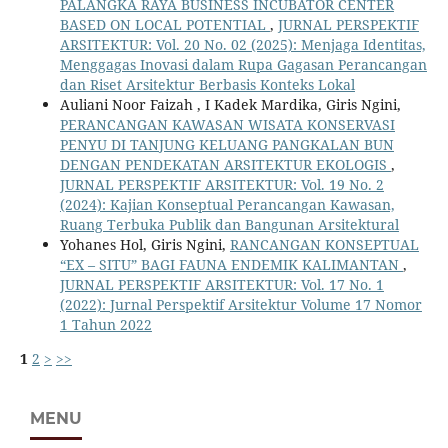
PALANGKA RAYA BUSINESS INCUBATOR CENTER
BASED ON LOCAL POTENTIAL
,
JURNAL PERSPEKTIF
ARSITEKTUR: Vol. 20 No. 02 (2025): Menjaga Identitas,
Menggagas Inovasi dalam Rupa Gagasan Perancangan
dan Riset Arsitektur Berbasis Konteks Lokal
Auliani Noor Faizah , I Kadek Mardika, Giris Ngini,
PERANCANGAN KAWASAN WISATA KONSERVASI
PENYU DI TANJUNG KELUANG PANGKALAN BUN
DENGAN PENDEKATAN ARSITEKTUR EKOLOGIS
,
JURNAL PERSPEKTIF ARSITEKTUR: Vol. 19 No. 2
(2024): Kajian Konseptual Perancangan Kawasan,
Ruang Terbuka Publik dan Bangunan Arsitektural
Yohanes Hol, Giris Ngini,
RANCANGAN KONSEPTUAL
“EX – SITU” BAGI FAUNA ENDEMIK KALIMANTAN
,
JURNAL PERSPEKTIF ARSITEKTUR: Vol. 17 No. 1
(2022): Jurnal Perspektif Arsitektur Volume 17 Nomor
1 Tahun 2022
1
2
>
>>
MENU