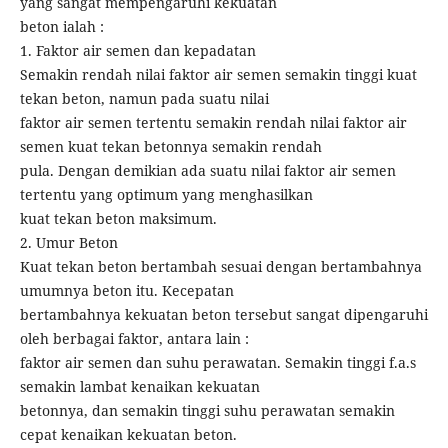
yang sangat mempengaruhi kekuatan
beton ialah :
1. Faktor air semen dan kepadatan
Semakin rendah nilai faktor air semen semakin tinggi kuat
tekan beton, namun pada suatu nilai
faktor air semen tertentu semakin rendah nilai faktor air
semen kuat tekan betonnya semakin rendah
pula. Dengan demikian ada suatu nilai faktor air semen
tertentu yang optimum yang menghasilkan
kuat tekan beton maksimum.
2. Umur Beton
Kuat tekan beton bertambah sesuai dengan bertambahnya
umumnya beton itu. Kecepatan
bertambahnya kekuatan beton tersebut sangat dipengaruhi
oleh berbagai faktor, antara lain :
faktor air semen dan suhu perawatan. Semakin tinggi f.a.s
semakin lambat kenaikan kekuatan
betonnya, dan semakin tinggi suhu perawatan semakin
cepat kenaikan kekuatan beton.