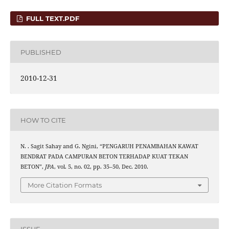
FULL TEXT.PDF
PUBLISHED
2010-12-31
HOW TO CITE
N. . Sagit Sahay and G. Ngini, “PENGARUH PENAMBAHAN KAWAT
BENDRAT PADA CAMPURAN BETON TERHADAP KUAT TEKAN
BETON”,
JPA
, vol. 5, no. 02, pp. 35–50, Dec. 2010.
More Citation Formats