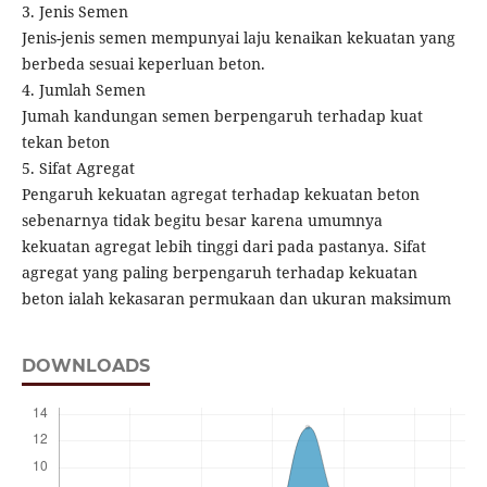
3. Jenis Semen
Jenis-jenis semen mempunyai laju kenaikan kekuatan yang
berbeda sesuai keperluan beton.
4. Jumlah Semen
Jumah kandungan semen berpengaruh terhadap kuat
tekan beton
5. Sifat Agregat
Pengaruh kekuatan agregat terhadap kekuatan beton
sebenarnya tidak begitu besar karena umumnya
kekuatan agregat lebih tinggi dari pada pastanya. Sifat
agregat yang paling berpengaruh terhadap kekuatan
beton ialah kekasaran permukaan dan ukuran maksimum
DOWNLOADS