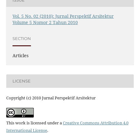
ISSUE
Vol. 5 No. 02 (2010): Jurnal Perspektif Arsitektur
Volume 5 Nomor 2 Tahun 2010
SECTION
Articles
LICENSE
Copyright (c) 2010 Jurnal Perspektif Arsitektur
This work is licensed under a
Creative Commons Attribution 4.0
International License
.