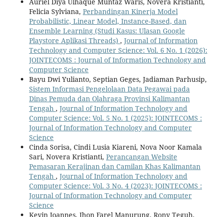
Auriel Diya Ulhaque Muntaz Waris, Novera Kristianti,
Felicia Sylviana,
Perbandingan Kinerja Model
Probabilistic, Linear Model, Instance-Based, dan
Ensemble Learning (Studi Kasus: Ulasan Google
Playstore Aplikasi Threads)
,
Journal of Information
Technology and Computer Science: Vol. 6 No. 1 (2026):
JOINTECOMS : Journal of Information Technology and
Computer Science
Bayu Dwi Yulianto, Septian Geges, Jadiaman Parhusip,
Sistem Informasi Pengelolaan Data Pegawai pada
Dinas Pemuda dan Olahraga Provinsi Kalimantan
Tengah
,
Journal of Information Technology and
Computer Science: Vol. 5 No. 1 (2025): JOINTECOMS :
Journal of Information Technology and Computer
Science
Cinda Sorisa, Cindi Lusia Kiareni, Nova Noor Kamala
Sari, Novera Kristianti,
Perancangan Website
Pemasaran Kerajinan dan Camilan Khas Kalimantan
Tengah
,
Journal of Information Technology and
Computer Science: Vol. 3 No. 4 (2023): JOINTECOMS :
Journal of Information Technology and Computer
Science
Kevin Joannes, Jhon Farel Manurung, Rony Teguh,