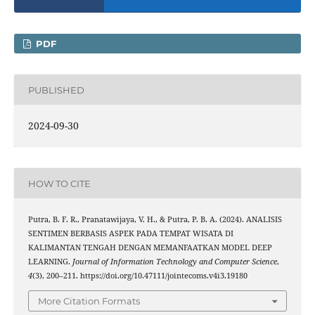
PDF
PUBLISHED
2024-09-30
HOW TO CITE
Putra, B. F. R., Pranatawijaya, V. H., & Putra, P. B. A. (2024). ANALISIS
SENTIMEN BERBASIS ASPEK PADA TEMPAT WISATA DI
KALIMANTAN TENGAH DENGAN MEMANFAATKAN MODEL DEEP
LEARNING.
Journal of Information Technology and Computer Science
,
4
(3), 200–211. https://doi.org/10.47111/jointecoms.v4i3.19180
More Citation Formats