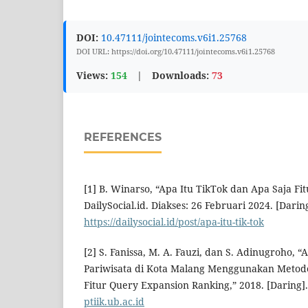
DOI:
10.47111/jointecoms.v6i1.25768
DOI URL: https://doi.org/10.47111/jointecoms.v6i1.25768
Views:
154
|
Downloads:
73
REFERENCES
[1] B. Winarso, “Apa Itu TikTok dan Apa Saja Fit
DailySocial.id. Diakses: 26 Februari 2024. [Darin
https://dailysocial.id/post/apa-itu-tik-tok
[2] S. Fanissa, M. A. Fauzi, dan S. Adinugroho, “
Pariwisata di Kota Malang Menggunakan Metode
Fitur Query Expansion Ranking,” 2018. [Daring]
ptiik.ub.ac.id