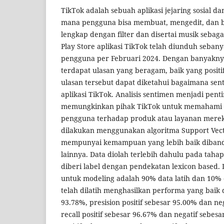
TikTok adalah sebuah aplikasi jejaring sosial da
mana pengguna bisa membuat, mengedit, dan b
lengkap dengan filter dan disertai musik sebag
Play Store aplikasi TikTok telah diunduh sebany
pengguna per Februari 2024. Dengan banyakn
terdapat ulasan yang beragam, baik yang positi
ulasan tersebut dapat diketahui bagaimana se
aplikasi TikTok. Analisis sentimen menjadi pent
memungkinkan pihak TikTok untuk memahami o
pengguna terhadap produk atau layanan mereka
dilakukan menggunakan algoritma Support Vec
mempunyai kemampuan yang lebih baik diband
lainnya. Data diolah terlebih dahulu pada tah
diberi label dengan pendekatan lexicon based. Da
untuk modeling adalah 90% data latih dan 10% 
telah dilatih menghasilkan performa yang baik
93.78%, presision positif sebesar 95.00% dan ne
recall positif sebesar 96.67% dan negatif sebesar