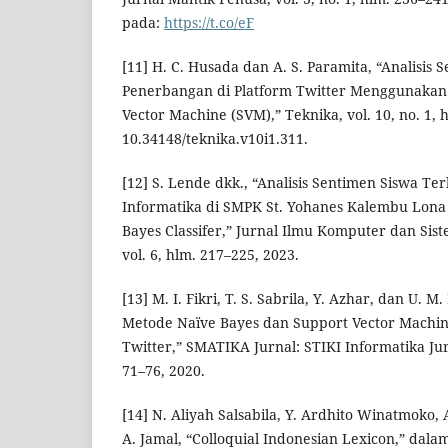
pada:
https://t.co/eF
[11] H. C. Husada dan A. S. Paramita, “Analisis
Penerbangan di Platform Twitter Menggunakan
Vector Machine (SVM),” Teknika, vol. 10, no. 1, h
10.34148/teknika.v10i1.311.
[12] S. Lende dkk., “Analisis Sentimen Siswa Te
Informatika di SMPK St. Yohanes Kalembu Lon
Bayes Classifer,” Jurnal Ilmu Komputer dan Sist
vol. 6, hlm. 217–225, 2023.
[13] M. I. Fikri, T. S. Sabrila, Y. Azhar, dan U.
Metode Naïve Bayes dan Support Vector Machin
Twitter,” SMATIKA Jurnal: STIKI Informatika Jurn
71–76, 2020.
[14] N. Aliyah Salsabila, Y. Ardhito Winatmoko,
A. Jamal, “Colloquial Indonesian Lexicon,” dala