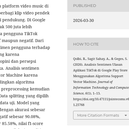
n platform video music di
PUBLISHED
erbagi klip video pendek
ai pendukung. Di Google
2026-03-30
ak 500 juta lebih
ya pengguna TikTok
f maupun negatif. Dari
HOW TO CITE
ntimen pengguna terhadap
ing karena
Qolbi, R., Sagit Sahay, A., & Geges, S.
pini dan persepsi
(2026). Analisis Sentimen Ulasan
. Analisis sentimen
Aplikasi TikTok di Google Play Store
tor Machine karena
Menggunakan Algoritma Support
ingkan algoritma
Vector Machine.
Journal of
Information Technology and Compute
ap preprocessing kemudian
Science
,
6
(1), 1–13.
ta splitting yang dipilih
https://doi.org/10.47111/jointecoms.v6
data uji. Model yang
1.25768
 dengan akurasi sebesar
More Citation Formats
gatif sebesar 90.08%,
 85.58%, nilai f1-score