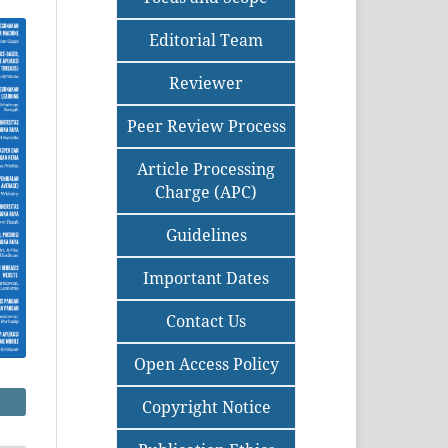
Editorial Team
Reviewer
Peer Review Process
Article Processing
Charge (APC)
Guidelines
Important Dates
Contact Us
Open Access Policy
Copyright Notice