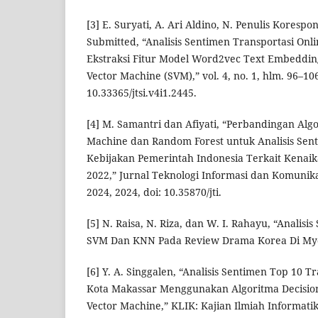
[3] E. Suryati, A. Ari Aldino, N. Penulis Korespo
Submitted, “Analisis Sentimen Transportasi On
Ekstraksi Fitur Model Word2vec Text Embeddin
Vector Machine (SVM),” vol. 4, no. 1, hlm. 96–106
10.33365/jtsi.v4i1.2445.
[4] M. Samantri dan Afiyati, “Perbandingan Alg
Machine dan Random Forest untuk Analisis Se
Kebijakan Pemerintah Indonesia Terkait Kena
2022,” Jurnal Teknologi Informasi dan Komunikasi
2024, 2024, doi: 10.35870/jti.
[5] N. Raisa, N. Riza, dan W. I. Rahayu, “Anali
SVM Dan KNN Pada Review Drama Korea Di Mydr
[6] Y. A. Singgalen, “Analisis Sentimen Top 10 T
Kota Makassar Menggunakan Algoritma Decisio
Vector Machine,” KLIK: Kajian Ilmiah Informati