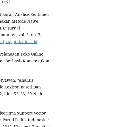
1.1153.
Adikara, “Analisis Sentimen
nakan Metode Naïve
D),” Jurnal
puter, vol. 5, no. 7,
http://j-ptiik.ub.ac.id
n Pelanggan Toko Online
er Berbasis Konversi Ikon
etyawan, “Analisis
e Lexicon Based Dan
, hlm. 52–63, 2019, doi:
“Algoritma Support Vector
 Partai Politik Indonesia,”
, 2019, [Daring]. Tersedia