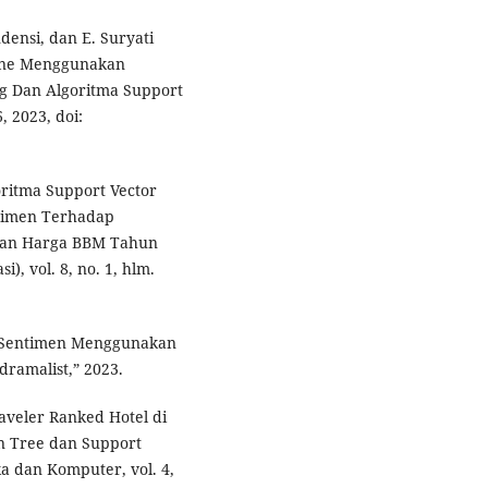
ndensi, dan E. Suryati
line Menggunakan
g Dan Algoritma Support
, 2023, doi:
oritma Support Vector
ntimen Terhadap
ikan Harga BBM Tahun
), vol. 8, no. 1, hlm.
sis Sentimen Menggunakan
amalist,” 2023.
raveler Ranked Hotel di
n Tree dan Support
ka dan Komputer, vol. 4,