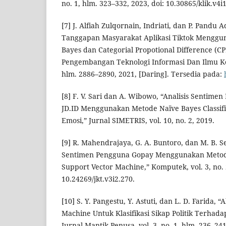
no. 1, hlm. 323–332, 2023, doi: 10.30865/klik.v4i
[7] J. Alfiah Zulqornain, Indriati, dan P. Pandu 
Tanggapan Masyarakat Aplikasi Tiktok Menggu
Bayes dan Categorial Propotional Difference (CP
Pengembangan Teknologi Informasi Dan Ilmu Kom
hlm. 2886–2890, 2021, [Daring]. Tersedia pada:
[8] F. V. Sari dan A. Wibowo, “Analisis Sentime
JD.ID Menggunakan Metode Naïve Bayes Classifi
Emosi,” Jurnal SIMETRIS, vol. 10, no. 2, 2019.
[9] R. Mahendrajaya, G. A. Buntoro, dan M. B. S
Sentimen Pengguna Gopay Menggunakan Metod
Support Vector Machine,” Komputek, vol. 3, no. 2
10.24269/jkt.v3i2.270.
[10] S. Y. Pangestu, Y. Astuti, dan L. D. Farida, 
Machine Untuk Klasifikasi Sikap Politik Terhadap
Jurnal Mantik Penusa, vol. 3, no. 1, hlm. 236–241