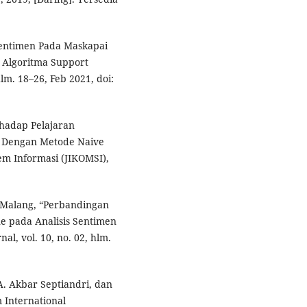
 Sentimen Pada Maskapai
 Algoritma Support
lm. 18–26, Feb 2021, doi:
rhadap Pelajaran
a Dengan Metode Naive
em Informasi (JIKOMSI),
 M. Malang, “Perbandingan
e pada Analisis Sentimen
al, vol. 10, no. 02, hlm.
 A. Akbar Septiandri, dan
m International