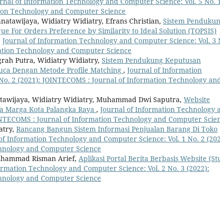
rnal of Information Technology and Computer Science: Vol. 5 No. 
tion Technology and Computer Science
natawijaya, Widiatry Widiatry, Efrans Christian,
Sistem Penduku
For Orders Preference by Similarity to Ideal Solution (TOPSIS)
,
Journal of Information Technology and Computer Science: Vol. 3 
mation Technology and Computer Science
rah Putra, Widiatry Widiatry,
Sistem Pendukung Keputusan
uca Dengan Metode Profile Matching
,
Journal of Information
No. 2 (2021): JOINTECOMS : Journal of Information Technology an
natawijaya, Widiatry Widiatry, Muhammad Dwi Saputra,
Website
a Marga Kota Palangka Raya
,
Journal of Information Technology 
OINTECOMS : Journal of Information Technology and Computer Scie
atry,
Rancang Bangun Sistem Informasi Penjualan Barang Di Toko
of Information Technology and Computer Science: Vol. 1 No. 2 (202
chnology and Computer Science
Muhammad Risman Arief,
Aplikasi Portal Berita Berbasis Website (St
ormation Technology and Computer Science: Vol. 2 No. 3 (2022):
chnology and Computer Science