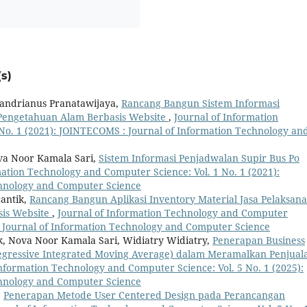
s)
Handrianus Pranatawijaya,
Rancang Bangun Sistem Informasi
Pengetahuan Alam Berbasis Website
,
Journal of Information
No. 1 (2021): JOINTECOMS : Journal of Information Technology an
ova Noor Kamala Sari,
Sistem Informasi Penjadwalan Supir Bus Po
mation Technology and Computer Science: Vol. 1 No. 1 (2021):
chnology and Computer Science
cantik,
Rancang Bangun Aplikasi Inventory Material Jasa Pelaksana
sis Website
,
Journal of Information Technology and Computer
 : Journal of Information Technology and Computer Science
tik, Nova Noor Kamala Sari, Widiatry Widiatry,
Penerapan Business
egressive Integrated Moving Average) dalam Meramalkan Penjual
Information Technology and Computer Science: Vol. 5 No. 1 (2025):
chnology and Computer Science
,
Penerapan Metode User Centered Design pada Perancangan