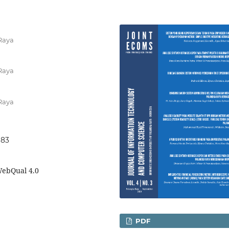
Raya
Raya
Raya
183
 WebQual 4.0
PDF