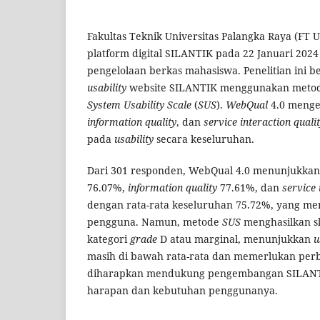
Fakultas Teknik Universitas Palangka Raya (FT 
platform digital SILANTIK pada 22 Januari 2
pengelolaan berkas mahasiswa. Penelitian ini b
usability
website SILANTIK menggunakan meto
System Usability Scale
(
SUS
).
WebQual
4.0 menge
information quality
, dan
service interaction quali
pada
usability
secara keseluruhan.
Dari 301 responden, WebQual 4.0 menunjukkan 
76.07%,
information
quality
77.61%, dan
service 
dengan rata-rata keseluruhan 75.72%, yang m
pengguna. Namun, metode
SUS
menghasilkan s
kategori
grade
D atau marginal, menunjukkan
u
masih di bawah rata-rata dan memerlukan perba
diharapkan mendukung pengembangan SILANT
harapan dan kebutuhan penggunanya.