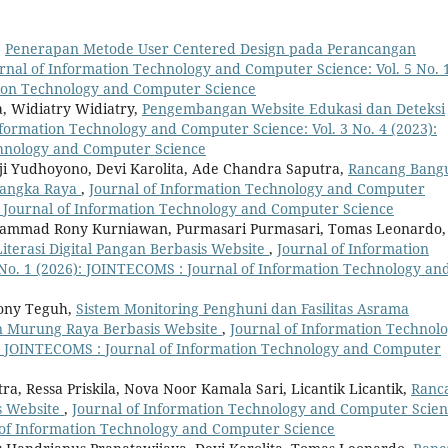
,
Penerapan Metode User Centered Design pada Perancangan
rnal of Information Technology and Computer Science: Vol. 5 No. 
tion Technology and Computer Science
a, Widiatry Widiatry,
Pengembangan Website Edukasi dan Deteksi
nformation Technology and Computer Science: Vol. 3 No. 4 (2023):
chnology and Computer Science
ji Yudhoyono, Devi Karolita, Ade Chandra Saputra,
Rancang Bang
alangka Raya
,
Journal of Information Technology and Computer
 : Journal of Information Technology and Computer Science
uhammad Rony Kurniawan, Purmasari Purmasari, Tomas Leonardo,
terasi Digital Pangan Berbasis Website
,
Journal of Information
No. 1 (2026): JOINTECOMS : Journal of Information Technology an
Rony Teguh,
Sistem Monitoring Penghuni dan Fasilitas Asrama
n Murung Raya Berbasis Website
,
Journal of Information Technol
): JOINTECOMS : Journal of Information Technology and Computer
ra, Ressa Priskila, Nova Noor Kamala Sari, Licantik Licantik,
Ranc
s Website
,
Journal of Information Technology and Computer Scien
l of Information Technology and Computer Science