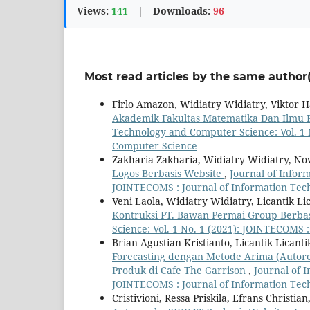
Views:
141
|
Downloads:
96
Most read articles by the same author(
Firlo Amazon, Widiatry Widiatry, Viktor 
Akademik Fakultas Matematika Dan Ilmu 
Technology and Computer Science: Vol. 1 
Computer Science
Zakharia Zakharia, Widiatry Widiatry, N
Logos Berbasis Website
,
Journal of Infor
JOINTECOMS : Journal of Information Te
Veni Laola, Widiatry Widiatry, Licantik Li
Kontruksi PT. Bawan Permai Group Berba
Science: Vol. 1 No. 1 (2021): JOINTECOMS
Brian Agustian Kristianto, Licantik Lican
Forecasting dengan Metode Arima (Autor
Produk di Cafe The Garrison
,
Journal of 
JOINTECOMS : Journal of Information Te
Cristivioni, Ressa Priskila, Efrans Christian