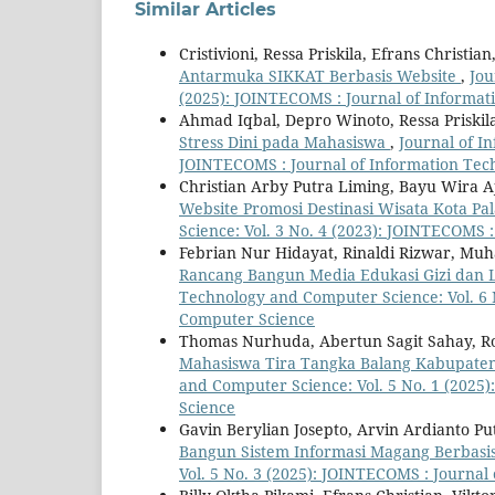
Similar Articles
Cristivioni, Ressa Priskila, Efrans Christian
Antarmuka SIKKAT Berbasis Website
,
Jou
(2025): JOINTECOMS : Journal of Informa
Ahmad Iqbal, Depro Winoto, Ressa Priskil
Stress Dini pada Mahasiswa
,
Journal of I
JOINTECOMS : Journal of Information Te
Christian Arby Putra Liming, Bayu Wira A
Website Promosi Destinasi Wisata Kota P
Science: Vol. 3 No. 4 (2023): JOINTECOMS
Febrian Nur Hidayat, Rinaldi Rizwar, M
Rancang Bangun Media Edukasi Gizi dan Li
Technology and Computer Science: Vol. 6 
Computer Science
Thomas Nurhuda, Abertun Sagit Sahay, 
Mahasiswa Tira Tangka Balang Kabupate
and Computer Science: Vol. 5 No. 1 (2025
Science
Gavin Berylian Josepto, Arvin Ardianto Put
Bangun Sistem Informasi Magang Berbasi
Vol. 5 No. 3 (2025): JOINTECOMS : Journa