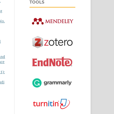
1
TOOLS
ng
No.
d
and
nce
1):
udi