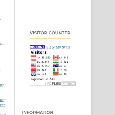
1
VISITOR COUNTER
un
View My Stats
d
ogy
ang
ce:
INFORMATION