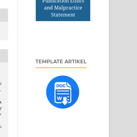
Publication Ethics
and Malpractice
Statement
TEMPLATE ARTIKEL
K
L
k
f
r
i