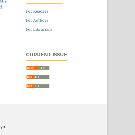
ang
le
For Readers
For Authors
For Librarians
CURRENT ISSUE
aya