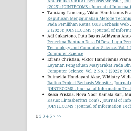
Antarmuka SIKKAT Berbasis Website
,
Jou
(2025): JOINTECOMS : Journal of Informa
Tanciang Tanciang, Viktor Handrianus Pra
Keputusan Menggunakan Metode Technique 
Pada Pemilihan Ketua OSIS Berbasis Web
2 (2023): JOINTECOMS : Journal of Infor
Adi Sukartono, Putu Bagus Adidyana Anug
Penerima Bantuan Desa Di Desa Lupu Per
Technology and Computer Science: Vol. 1 
Computer Science
Efrans Christian, Viktor Handrianus Pra
Layanan Pengaduan Masyarakat Pada Bin
Computer Science: Vol. 2 No. 3 (2022): J
Rutmeida Handayani Akar, Widiatry Widi
Radina Project Berbasis Website
,
Journal 
JOINTECOMS : Journal of Information Te
Ressa Priskila, Nova Noor Kamala Sari, 
Kasus: Lintasberita1.Com)
,
Journal of Inf
JOINTECOMS : Journal of Information Te
1
2
3
4
5
>
>>