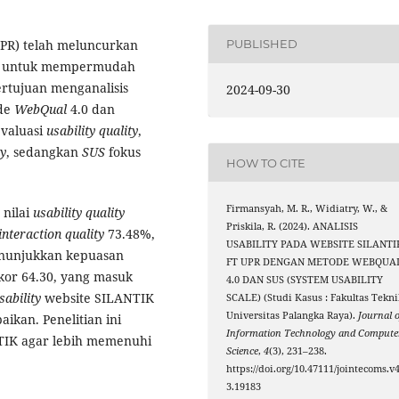
UPR) telah meluncurkan
PUBLISHED
024 untuk mempermudah
ertujuan menganalisis
2024-09-30
de
WebQual
4.0 dan
valuasi
usability
quality
,
ty
, sedangkan
SUS
fokus
HOW TO CITE
Firmansyah, M. R., Widiatry, W., &
nilai
usability
quality
Priskila, R. (2024). ANALISIS
interaction quality
73.48%,
USABILITY PADA WEBSITE SILANTI
enunjukkan kepuasan
FT UPR DENGAN METODE WEBQUA
kor 64.30, yang masuk
4.0 DAN SUS (SYSTEM USABILITY
sability
website SILANTIK
SCALE) (Studi Kasus : Fakultas Tekni
Universitas Palangka Raya).
Journal o
ikan. Penelitian ini
Information Technology and Compute
IK agar lebih memenuhi
Science
,
4
(3), 231–238.
https://doi.org/10.47111/jointecoms.v4
3.19183