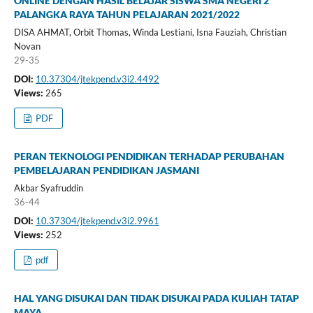
ONLINE DENGAN HASIL BELAJAR SISWA SMA NEGERI 2
PALANGKA RAYA TAHUN PELAJARAN 2021/2022
DISA AHMAT, Orbit Thomas, Winda Lestiani, Isna Fauziah, Christian
Novan
29-35
DOI:
10.37304/jtekpend.v3i2.4492
Views:
265
PDF
PERAN TEKNOLOGI PENDIDIKAN TERHADAP PERUBAHAN
PEMBELAJARAN PENDIDIKAN JASMANI
Akbar Syafruddin
36-44
DOI:
10.37304/jtekpend.v3i2.9961
Views:
252
pdf
HAL YANG DISUKAI DAN TIDAK DISUKAI PADA KULIAH TATAP
MAYA