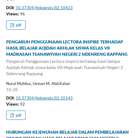
DOI:
10.37304/jtekpend.v3i2.10423
Views:
96
pdf
PENGARUH PENGGUNAAN LECTORA INSPIRE TERHADAP
HASIL BELAJAR AQIDAH AKHLAK SISWA KELAS VII
MADRASAH TSANAWIYAH NEGERI 2 SIDENRENG RAPPANG
Pengaruh Penggunaan Lectora Inspire terhadap hasil belajar
Aqidah Akhlak siswa kelas VII Madrasah Tsanawiyah Negeri 2
Sidenreng Rappang
Nurul Muhlisa, Usman M, Abd.Kahar
18-28
DOI:
10.37304/jtekpend.v3i2.10143
Views:
92
pdf
HUBUNGAN KEJENUHAN BELAJAR DALAM PEMBELAJARAN