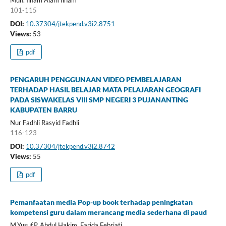
Muh. Ilham Alam Ilham
101-115
DOI:
10.37304/jtekpend.v3i2.8751
Views:
53
pdf
PENGARUH PENGGUNAAN VIDEO PEMBELAJARAN
TERHADAP HASIL BELAJAR MATA PELAJARAN GEOGRAFI
PADA SISWAKELAS VIII SMP NEGERI 3 PUJANANTING
KABUPATEN BARRU
Nur Fadhli Rasyid Fadhli
116-123
DOI:
10.37304/jtekpend.v3i2.8742
Views:
55
pdf
Pemanfaatan media Pop-up book terhadap peningkatan
kompetensi guru dalam merancang media sederhana di paud
M.Yusuf.P, Abdul Hakim, Farida Febriati