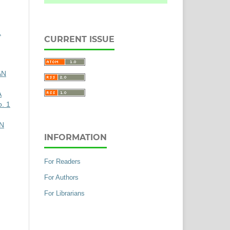
L
CURRENT ISSUE
AN
A
. 1
N
INFORMATION
For Readers
For Authors
For Librarians