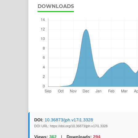
DOWNLOADS
DOI:
10.36873/jph.v17i1.3328
DOI URL: https://doi.org/10.36873/jph.v17i1.3328
Views:
362
|
Downloads:
294