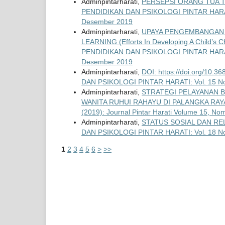
Adminpintarharati,
PERSEPSI ORANG TUA T
PENDIDIKAN DAN PSIKOLOGI PINTAR HARATI: V
Desember 2019
Adminpintarharati,
UPAYA PENGEMBANGAN 
LEARNING (Efforts In Developing A Child’s 
PENDIDIKAN DAN PSIKOLOGI PINTAR HARATI: V
Desember 2019
Adminpintarharati,
DOI: https://doi.org/10.3
DAN PSIKOLOGI PINTAR HARATI: Vol. 15 No. 1
Adminpintarharati,
STRATEGI PELAYANAN B
WANITA RUHUI RAHAYU DI PALANGKA RA
(2019): Journal Pintar Harati Volume 15, No
Adminpintarharati,
STATUS SOSIAL DAN RE
DAN PSIKOLOGI PINTAR HARATI: Vol. 18 No. 1
1
2
3
4
5
6
>
>>