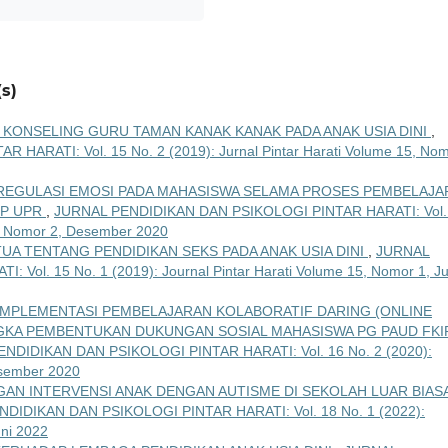
s)
KONSELING GURU TAMAN KANAK KANAK PADA ANAK USIA DINI
,
ARATI: Vol. 15 No. 2 (2019): Jurnal Pintar Harati Volume 15, No
242 REGULASI EMOSI PADA MAHASISWA SELAMA PROSES PEMBELAJ
IP UPR
,
JURNAL PENDIDIKAN DAN PSIKOLOGI PINTAR HARATI: Vol.
16, Nomor 2, Desember 2020
A TENTANG PENDIDIKAN SEKS PADA ANAK USIA DINI
,
JURNAL
ol. 15 No. 1 (2019): Journal Pintar Harati Volume 15, Nomor 1, Ju
39 IMPLEMENTASI PEMBELAJARAN KOLABORATIF DARING (ONLINE
GKA PEMBENTUKAN DUKUNGAN SOSIAL MAHASISWA PG PAUD FKI
NDIDIKAN DAN PSIKOLOGI PINTAR HARATI: Vol. 16 No. 2 (2020):
esember 2020
AN INTERVENSI ANAK DENGAN AUTISME DI SEKOLAH LUAR BIAS
DIDIKAN DAN PSIKOLOGI PINTAR HARATI: Vol. 18 No. 1 (2022):
uni 2022