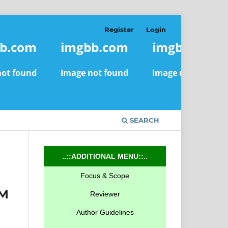
Register
Login
SEARCH
..::ADDITIONAL MENU::..
Focus & Scope
AM
Reviewer
Author Guidelines