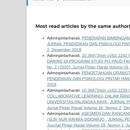
Most read articles by the same author(
Adminpintarharati,
PENERAPAN BIMBINGAN 
JURNAL PENDIDIKAN DAN PSIKOLOGI PINTAR H
2, Desember 2019
Adminpintarharati,
10.36873/jph.v16i2.2
DARING DI PROGRAM STUDI PG-PAUD FK
No. 2 (2020): Jurnal Pintar Harati Volume 
Adminpintarharati,
PENGETAHUAN ORANGTU
PENDIDIKAN DAN PSIKOLOGI PINTAR HARATI: V
2019
Adminpintarharati,
10.36873/jph.v16i2.22
COLLABORATIVE LEARNING) DALAM RAN
UNIVERSITAS PALANGKA RAYA
,
JURNAL PE
Jurnal Pintar Harati Volume 16, Nomor 2, D
Adminpintarharati,
ASESMEN DAN RANCANG
(SLB) NUR RAHMA SIDOARJO
,
JURNAL PEN
Journal Pintar Harati Volume 18, Nomor 1, J