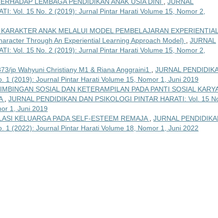
ERHADAP LEMBAGA PENDIDIKAN ANAK USIA DINI
,
JURNAL
ol. 15 No. 2 (2019): Jurnal Pintar Harati Volume 15, Nomor 2,
KARAKTER ANAK MELALUI MODEL PEMBELAJARAN EXPERIENTIA
Character Through An Experiential Learning Approach Model)
,
JURNAL
ol. 15 No. 2 (2019): Jurnal Pintar Harati Volume 15, Nomor 2,
6873/jp Wahyuni Christiany M1 & Riana Anggraini1
,
JURNAL PENDIDIK
 (2019): Journal Pintar Harati Volume 15, Nomor 1, Juni 2019
IMBINGAN SOSIAL DAN KETERAMPILAN PADA PANTI SOSIAL KARY
YA
,
JURNAL PENDIDIKAN DAN PSIKOLOGI PINTAR HARATI: Vol. 15 No
mor 1, Juni 2019
LASI KELUARGA PADA SELF-ESTEEM REMAJA
,
JURNAL PENDIDIKA
 (2022): Journal Pintar Harati Volume 18, Nomor 1, Juni 2022