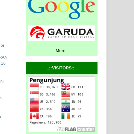
mor
More..
ARAN
 16
..::VISITORS::..
ni
P
A