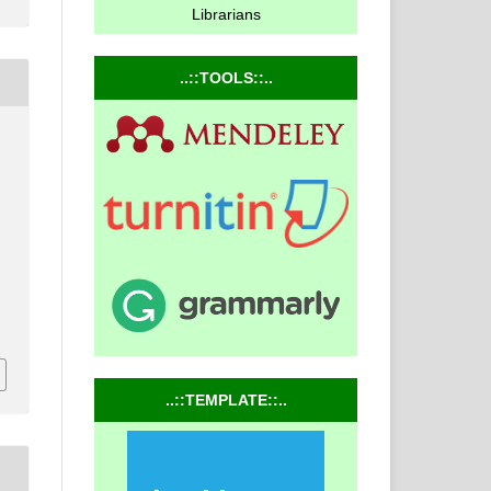
Librarians
..::TOOLS::..
..::TEMPLATE::..