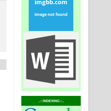
..::INDEXING::..