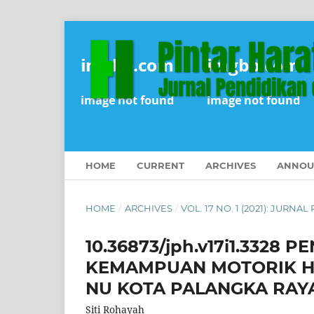
HOME
CURRENT
ARCHIVES
ANNOU
HOME
/
ARCHIVES
/
VOL. 17 NO. 1 (2021): JURNA
10.36873/jph.v17i1.3328
KEMAMPUAN MOTORIK HA
NU KOTA PALANGKA RAYA
Siti Rohayah