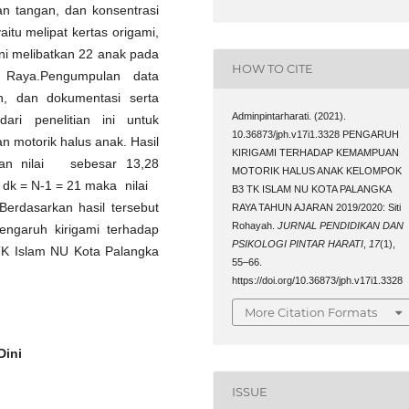
an tangan, dan konsentrasi
itu melipat kertas origami,
ni melibatkan 22 anak pada
HOW TO CITE
Raya.Pengumpulan data
n, dan dokumentasi serta
Adminpintarharati. (2021).
 dari penelitian ini untuk
10.36873/jph.v17i1.3328 PENGARUH
 motorik halus anak. Hasil
KIRIGAMI TERHADAP KEMAMPUAN
engan nilai sebesar 13,28
MOTORIK HALUS ANAK KELOMPOK
n dk = N-1 = 21 maka nilai
B3 TK ISLAM NU KOTA PALANGKA
Berdasarkan hasil tersebut
RAYA TAHUN AJARAN 2019/2020: Siti
Rohayah.
JURNAL PENDIDIKAN DAN
engaruh kirigami terhadap
PSIKOLOGI PINTAR HARATI
,
17
(1),
TK Islam NU Kota Palangka
55–66.
https://doi.org/10.36873/jph.v17i1.3328
More Citation Formats
Dini
ISSUE