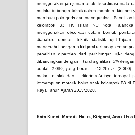
menggerakan jari-jemari anak, koordinasi mata d
melalui beberapa teknik dalam membuat kirigami ya
membuat pola garis dan menggunting. Penelitian i
kelompok B3 TK Islam NU Kota Palangka 
menggunakan observasi dalam bentuk penilaia
dianalisis dengan teknik statistik uji-t.Tujuan
mengetahui pengaruh kirigami terhadap kemampuan
penelitian diperoleh dari perhitungan uji-t d
dibandingkan dengan taraf signifikasi 5% denga
adalah 2,080, yang berarti (13,28) > (2,080). 
maka ditolak dan diterima.Artinya terdapat p
kemampuan motorik halus anak kelompok B3 di 
Raya Tahun Ajaran 2019/2020.
Kata Kunci:
Motorik Halus, Kirigami, Anak Usia 